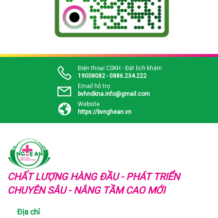
Điện thoại CSKH - Đặt lịch khám
19008082 - 0886.234.222
Email hỗ trợ
bvhndkna.info@gmail.com
Website
https://bvnghean.vn
CHẤT LƯỢNG HÀNG ĐẦU - PHÁT TRIỂN
CHUYÊN SÂU - NÂNG TẦM CAO MỚI
Địa chỉ