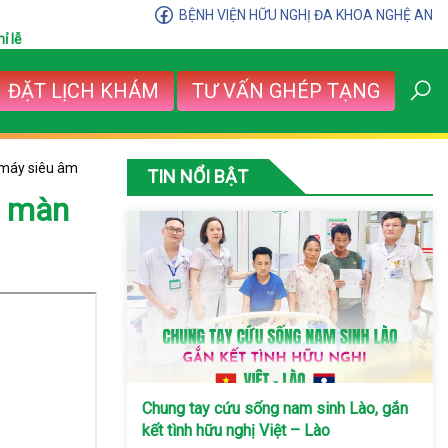
BỆNH VIỆN HỮU NGHỊ ĐA KHOA NGHỆ AN
ỉ lễ
ĐẶT LỊCH KHÁM
TƯ VẤN GHÉP TẠNG
 máy siêu âm
TIN NỔI BẬT
a màn
Chung tay cứu sống nam sinh Lào, gắn
kết tình hữu nghị Việt – Lào