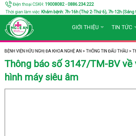
Điện thoại CSKH:
19008082 - 0886.234.222
Thời gian làm việc:
Khám bệnh: 7h-16h (Thứ 2-Thứ 6), 7h-12h (Sáng thứ 7
GIỚI THIỆU
TIN TỨC
BỆNH VIỆN HỮU NGHỊ ĐA KHOA NGHỆ AN
>
THÔNG TIN ĐẤU THẦU
>
T
Thông báo số 3147/TM-BV về v
hình máy siêu âm