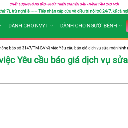
CHẤT LƯỢNG HÀNG ĐẦU - PHÁT TRIỂN CHUYÊN SÂU - NÂNG TẦM CAO MỚI
), trừ nghỉ lễ ----- Tiếp nhận cấp cứu và điều trị nội trú 24/7, kể cả ngh
DÀNH CHO NVYT
DÀNH CHO NGƯỜI BỆNH
hông báo số 3147/TM-BV về việc Yêu cầu báo giá dịch vụ sửa màn hình
iệc Yêu cầu báo giá dịch vụ sử