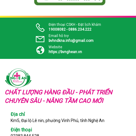
Điện thoại CSKH - Đặt lịch khám
19008082 - 0886.234.222
Email hỗ trợ
bvhndkna.info@gmail.com
Website
https://bvnghean.vn
CHẤT LƯỢNG HÀNG ĐẦU - PHÁT TRIỂN
CHUYÊN SÂU - NÂNG TẦM CAO MỚI
Địa chỉ
Km5, Đại lộ Lê nin, phường Vinh Phú, tỉnh Nghệ An
Điện thoại