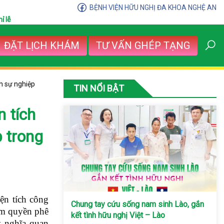
BỆNH VIỆN HỮU NGHỊ ĐA KHOA NGHỆ AN
ỉ lễ
ĐẶT LỊCH KHÁM
TƯ VẤN GHÉP TẠNG
h sự nghiệp
TIN NỔI BẬT
 tích
p trong
ện tích công
Chung tay cứu sống nam sinh Lào, gắn
hẩm quyền phê
kết tình hữu nghị Việt – Lào
ý nghĩa quan