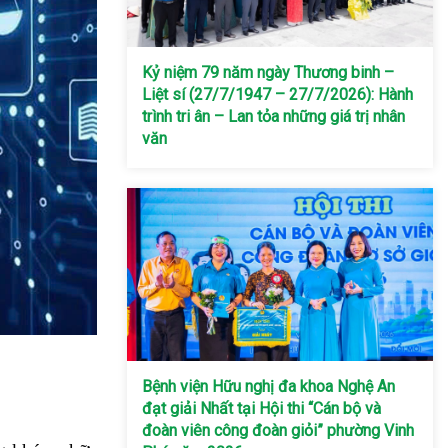
Kỷ niệm 79 năm ngày Thương binh –
Liệt sí (27/7/1947 – 27/7/2026): Hành
trình tri ân – Lan tỏa những giá trị nhân
văn
Bệnh viện Hữu nghị đa khoa Nghệ An
đạt giải Nhất tại Hội thi “Cán bộ và
đoàn viên công đoàn giỏi” phường Vinh