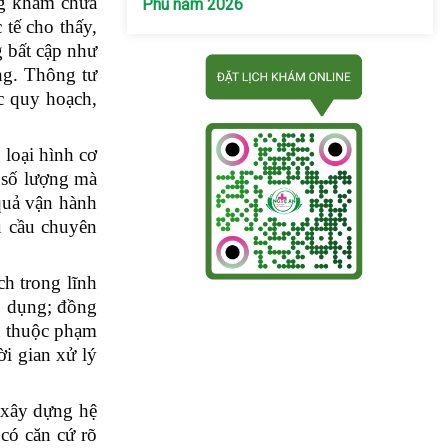
ng khám chữa
Phú năm 2026
 tế cho thấy,
g bất cập như
ng. Thông tư
c quy hoạch,
loại hình cơ
ố số lượng mà
quả vận hành
u cầu chuyên
h trong lĩnh
p dụng; đồng
án thuộc phạm
ời gian xử lý
 xây dựng hệ
 có căn cứ rõ