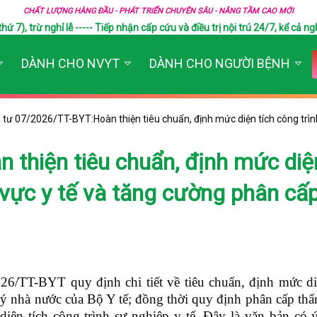
CHẤT LƯỢNG HÀNG ĐẦU - PHÁT TRIỂN CHUYÊN SÂU - NÂNG TẦM CAO MỚI
), trừ nghỉ lễ ----- Tiếp nhận cấp cứu và điều trị nội trú 24/7, kể cả ngh
DÀNH CHO NVYT
DÀNH CHO NGƯỜI BỆNH
tư 07/2026/TT-BYT:Hoàn thiện tiêu chuẩn, định mức diện tích công trìn
thiện tiêu chuẩn, định mức diện
h vực y tế và tăng cường phân cấ
6/TT-BYT quy định chi tiết về tiêu chuẩn, định mức di
 lý nhà nước của Bộ Y tế; đồng thời quy định phân cấp t
diện tích công trình sự nghiệp y tế. Đây là văn bản có 