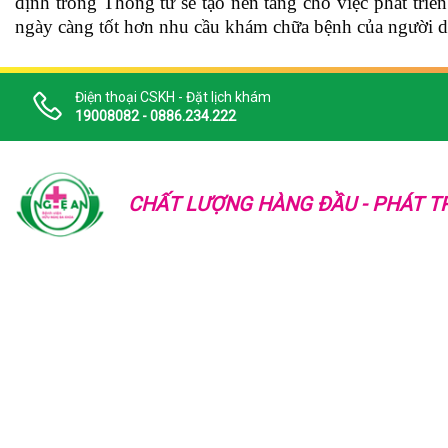
định trong Thông tư sẽ tạo nền tảng cho việc phát triể
ngày càng tốt hơn nhu cầu khám chữa bệnh của người d
Điện thoại CSKH - Đặt lịch khám
19008082 - 0886.234.222
CHẤT LƯỢNG HÀNG ĐẦU - PHÁT TR