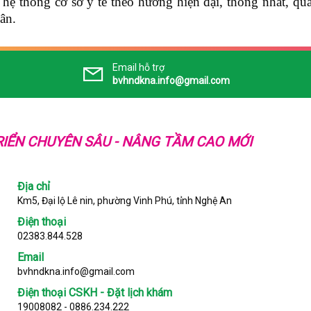
n hệ thống cơ sở y tế theo hướng hiện đại, thống nhất, q
ân.
Email hỗ trợ
bvhndkna.info@gmail.com
IỂN CHUYÊN SÂU - NÂNG TẦM CAO MỚI
Địa chỉ
Km5, Đại lộ Lê nin, phường Vinh Phú, tỉnh Nghệ An
Điện thoại
02383.844.528
Email
bvhndkna.info@gmail.com
Điện thoại CSKH - Đặt lịch khám
19008082 - 0886.234.222