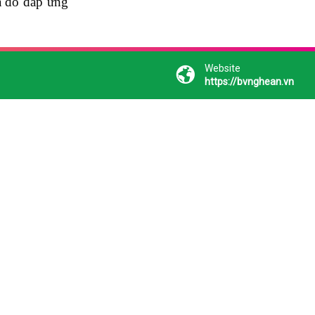
ua đó đáp ứng
Website
https://bvnghean.vn