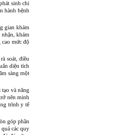
phát sinh chi
ận hành bệnh
ông gian khám
ếp nhận, khám
ng cao mức độ
à soát, điều
uẩn diện tích
 lâm sàng một
i tạo và nâng
 trở nên minh
ng trình y tế
còn góp phần
u quả các quy