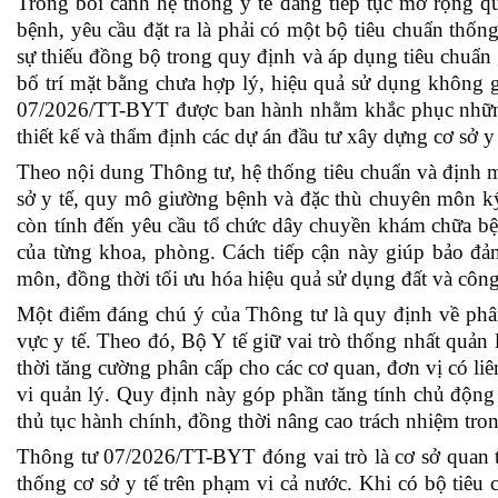
Trong bối cảnh hệ thống y tế đang tiếp tục mở rộng q
bệnh, yêu cầu đặt ra là phải có một bộ tiêu chuẩn thống
sự thiếu đồng bộ trong quy định và áp dụng tiêu chuẩn 
bố trí mặt bằng chưa hợp lý, hiệu quả sử dụng không g
07/2026/TT-BYT được ban hành nhằm khắc phục những 
thiết kế và thẩm định các dự án đầu tư xây dựng cơ sở y 
Theo nội dung Thông tư, hệ thống tiêu chuẩn và định m
sở y tế, quy mô giường bệnh và đặc thù chuyên môn kỹ 
còn tính đến yêu cầu tổ chức dây chuyền khám chữa bệ
của từng khoa, phòng. Cách tiếp cận này giúp bảo đả
môn, đồng thời tối ưu hóa hiệu quả sử dụng đất và công
Một điểm đáng chú ý của Thông tư là quy định về phân
vực y tế. Theo đó, Bộ Y tế giữ vai trò thống nhất quả
thời tăng cường phân cấp cho các cơ quan, đơn vị có liê
vi quản lý. Quy định này góp phần tăng tính chủ động c
thủ tục hành chính, đồng thời nâng cao trách nhiệm tron
Thông tư 07/2026/TT-BYT đóng vai trò là cơ sở quan t
thống cơ sở y tế trên phạm vi cả nước. Khi có bộ tiêu c