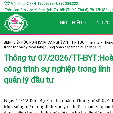
Điện thoại CSKH:
19008082 - 0886.234.222
Thời gian làm việc:
Khám bệnh: 7h-16h (Thứ 2-Thứ 6), 7h-12h (Sáng thứ 7
GIỚI THIỆU
TIN TỨC
BỆNH VIỆN HỮU NGHỊ ĐA KHOA NGHỆ AN
>
TIN TỨC
>
Tin y tế
>
Thông 
trong lĩnh vực y tế và tăng cường phân cấp trong quản lý đầu tư
Thông tư 07/2026/TT-BYT:Hoàn 
công trình sự nghiệp trong lĩn
quản lý đầu tư
Ngày 14/4/2026, Bộ Y tế ban hành Thông tư số 07/202
trình sự nghiệp trong lĩnh vực y tế thuộc phạm vi quản
duyệt tiêu chuẩn, định mức diện tích chuyên dùng và 