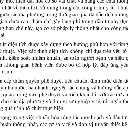
uy mô, hiện đại hóa cơ sở vật chất và nâng cao chất lượ
 nhất về diện tích sử dụng trong các công trình y tế. Thực
giữa các địa phương trong thời gian qua đã dẫn đến nhữn
ian chưa cao, thậm chí gây lãng phí trong đầu tư xây dự
hạn chế này, tạo cơ sở pháp lý thống nhất cho công tá
tế.
ức diện tích được xây dựng theo hướng phù hợp với từng 
thuật. Việc xác định diện tích không chỉ dựa trên yếu t
nh, kiểm soát nhiễm khuẩn, an toàn người bệnh và hiệu 
m không gian bệnh viện được bố trí hợp lý, đáp ứng yê
 trình.
 cấp thẩm quyền phê duyệt tiêu chuẩn, định mức diện tíc
n lý nhà nước, ban hành nguyên tắc chung và hướng dẫn á
n quan trong việc phê duyệt và triển khai đối với các dự 
ho các địa phương và đơn vị sự nghiệp y tế, rút ngắn th
g quá trình tổ chức thực hiện.
rọng trong việc chuẩn hóa công tác quy hoạch và đầu tư
huẩn thống nhất, các cơ sở y tế và đơn vị tư vấn thiết kế