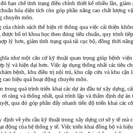
đó hạn chế tình trạng điều chỉnh thiết kế nhiều lần, giảm 
 chuẩn hóa diện tích còn góp phần nâng cao chất lượng v
ộng chuyên môn.
 của chính sách thể hiện rõ thông qua việc cải thiện kh
 được bố trí khoa học theo đúng tiêu chuẩn, quy trình ti
hợp lý hơn, giảm tình trạng quá tải cục bộ, đồng thời nâ
ĩa như một căn cứ kỹ thuật quan trọng giúp bệnh viện r
p lý và hiện đại hơn. Việc áp dụng thống nhất các tiêu ch
khám bệnh, khu điều trị nội trú, khu cấp cứu và khu cận
g cao hiệu quả hoạt động chuyên môn.
 trong quá trình triển khai các dự án đầu tư xây dựng, cả
h rõ ràng và thống nhất, quá trình lập và thẩm định dự án
ệt, qua đó góp phần đẩy nhanh tiến độ triển khai các cô
định về yêu cầu kỹ thuật trong xây dựng cơ sở y tế mà 
ạt động của hệ thống y tế. Việc triển khai đồng bộ và hiệ