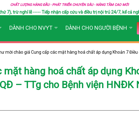
CHẤT LƯỢNG HÀNG ĐẦU - PHÁT TRIỂN CHUYÊN SÂU - NÂNG TẦM CAO MỚI
), trừ nghỉ lễ ----- Tiếp nhận cấp cứu và điều trị nội trú 24/7, kể cả ngh
DÀNH CHO NVYT
DÀNH CHO NGƯỜI BỆNH
hư mời chào giá Cung cấp các mặt hàng hoá chất áp dụng Khoản 7 Điều 
c mặt hàng hoá chất áp dụng Kh
9/QĐ – TTg cho Bệnh viện HNĐK