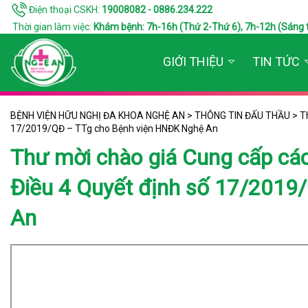
Điện thoại CSKH:
19008082 - 0886.234.222
Thời gian làm việc:
Khám bệnh: 7h-16h (Thứ 2-Thứ 6), 7h-12h (Sáng thứ 7
GIỚI THIỆU
TIN TỨC
BỆNH VIỆN HỮU NGHỊ ĐA KHOA NGHỆ AN
>
THÔNG TIN ĐẤU THẦU
>
T
17/2019/QĐ – TTg cho Bệnh viện HNĐK Nghệ An
Thư mời chào giá Cung cấp cá
Điều 4 Quyết định số 17/201
An