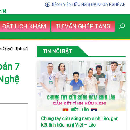
BỆNH VIỆN HỮU NGHỊ ĐA KHOA NGHỆ AN
ỉ lễ
ĐẶT LỊCH KHÁM
TƯ VẤN GHÉP TẠNG
4 Quyết định số
TIN NỔI BẬT
oản 7
 Nghệ
Chung tay cứu sống nam sinh Lào, gắn
kết tình hữu nghị Việt – Lào