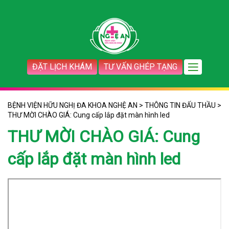
ĐẶT LỊCH KHÁM
TƯ VẤN GHÉP TẠNG
BỆNH VIỆN HỮU NGHỊ ĐA KHOA NGHỆ AN
>
THÔNG TIN ĐẤU THẦU
>
THƯ MỜI CHÀO GIÁ: Cung cấp lắp đặt màn hình led
THƯ MỜI CHÀO GIÁ: Cung
cấp lắp đặt màn hình led