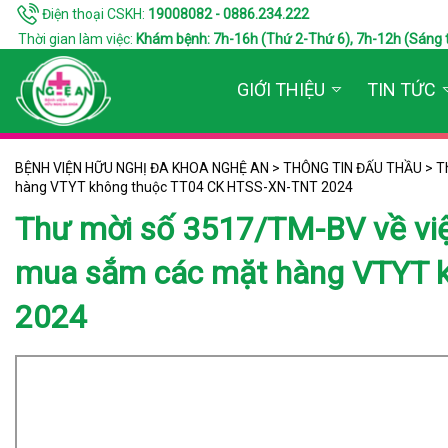
Điện thoại CSKH:
19008082 - 0886.234.222
Thời gian làm việc:
Khám bệnh: 7h-16h (Thứ 2-Thứ 6), 7h-12h (Sáng thứ 7
GIỚI THIỆU
TIN TỨC
BỆNH VIỆN HỮU NGHỊ ĐA KHOA NGHỆ AN
>
THÔNG TIN ĐẤU THẦU
>
T
hàng VTYT không thuộc TT04 CK HTSS-XN-TNT 2024
Thư mời số 3517/TM-BV về việc
mua sắm các mặt hàng VTYT 
2024