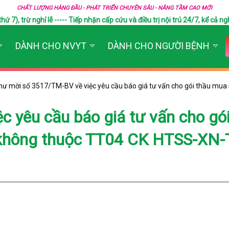
CHẤT LƯỢNG HÀNG ĐẦU - PHÁT TRIỂN CHUYÊN SÂU - NÂNG TẦM CAO MỚI
), trừ nghỉ lễ ----- Tiếp nhận cấp cứu và điều trị nội trú 24/7, kể cả ngh
DÀNH CHO NVYT
DÀNH CHO NGƯỜI BỆNH
hư mời số 3517/TM-BV về việc yêu cầu báo giá tư vấn cho gói thầu mu
 yêu cầu báo giá tư vấn cho gói
không thuộc TT04 CK HTSS-XN