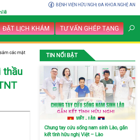
BỆNH VIỆN HỮU NGHỊ ĐA KHOA NGHỆ AN
ỉ lễ
ĐẶT LỊCH KHÁM
TƯ VẤN GHÉP TẠNG
a sắm các mặt
TIN NỔI BẬT
 thầu
-TNT
Chung tay cứu sống nam sinh Lào, gắn
kết tình hữu nghị Việt – Lào