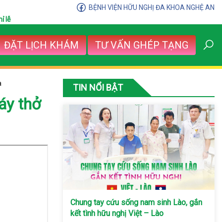
BỆNH VIỆN HỮU NGHỊ ĐA KHOA NGHỆ AN
ỉ lễ
ĐẶT LỊCH KHÁM
TƯ VẤN GHÉP TẠNG
a
TIN NỔI BẬT
áy thở
Chung tay cứu sống nam sinh Lào, gắn
kết tình hữu nghị Việt – Lào