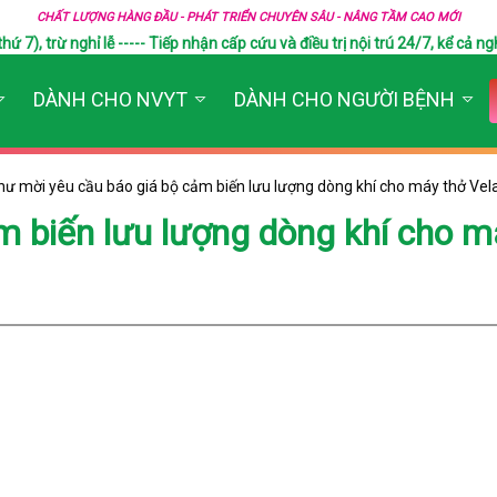
CHẤT LƯỢNG HÀNG ĐẦU - PHÁT TRIỂN CHUYÊN SÂU - NÂNG TẦM CAO MỚI
), trừ nghỉ lễ ----- Tiếp nhận cấp cứu và điều trị nội trú 24/7, kể cả ngh
DÀNH CHO NVYT
DÀNH CHO NGƯỜI BỆNH
hư mời yêu cầu báo giá bộ cảm biến lưu lượng dòng khí cho máy thở Vel
m biến lưu lượng dòng khí cho m