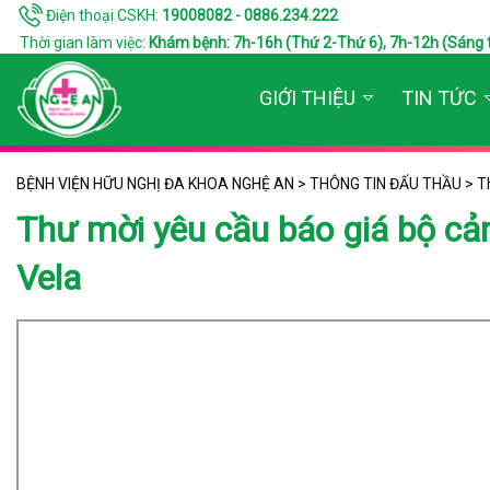
Điện thoại CSKH:
19008082 - 0886.234.222
Thời gian làm việc:
Khám bệnh: 7h-16h (Thứ 2-Thứ 6), 7h-12h (Sáng thứ 7
GIỚI THIỆU
TIN TỨC
BỆNH VIỆN HỮU NGHỊ ĐA KHOA NGHỆ AN
>
THÔNG TIN ĐẤU THẦU
>
T
Thư mời yêu cầu báo giá bộ cả
Vela