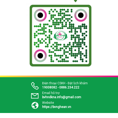
Điện thoại CSKH - Đặt lịch khám
19008082 - 0886.234.222
Email hỗ trợ
bvhndkna.info@gmail.com
Website
https://bvnghean.vn