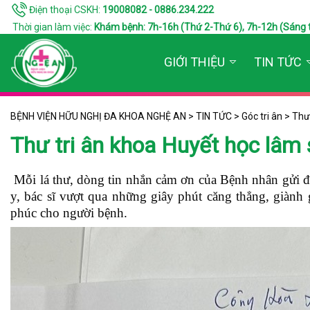
Điện thoại CSKH:
19008082 - 0886.234.222
Thời gian làm việc:
Khám bệnh: 7h-16h (Thứ 2-Thứ 6), 7h-12h (Sáng thứ 7
GIỚI THIỆU
TIN TỨC
BỆNH VIỆN HỮU NGHỊ ĐA KHOA NGHỆ AN
>
TIN TỨC
>
Góc tri ân
>
Thư 
Thư tri ân khoa Huyết học lâm
Mỗi lá thư, dòng tin nhắn cảm ơn của Bệnh nhân gửi đến
y, bác sĩ vượt qua những giây phút căng thẳng, giành
phúc cho người bệnh.