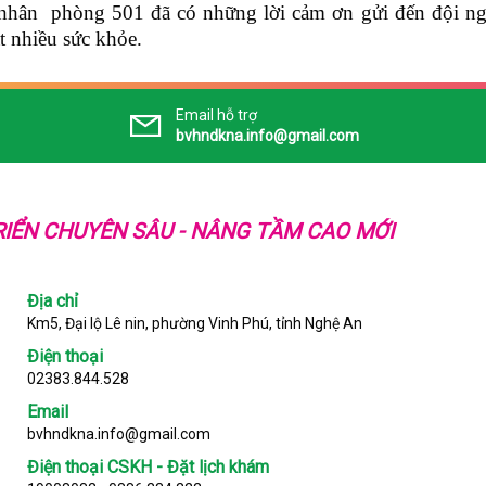
nh nhân phòng 501 đã có những lời cảm ơn gửi đến đội ng
t nhiều sức khỏe.
Email hỗ trợ
bvhndkna.info@gmail.com
IỂN CHUYÊN SÂU - NÂNG TẦM CAO MỚI
Địa chỉ
Km5, Đại lộ Lê nin, phường Vinh Phú, tỉnh Nghệ An
Điện thoại
02383.844.528
Email
bvhndkna.info@gmail.com
Điện thoại CSKH - Đặt lịch khám