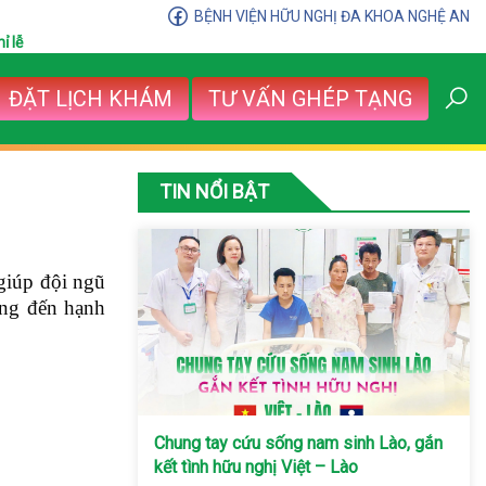
BỆNH VIỆN HỮU NGHỊ ĐA KHOA NGHỆ AN
ỉ lễ
ĐẶT LỊCH KHÁM
TƯ VẤN GHÉP TẠNG
TIN NỔI BẬT
 giúp đội ngũ
ang đến hạnh
Chung tay cứu sống nam sinh Lào, gắn
kết tình hữu nghị Việt – Lào