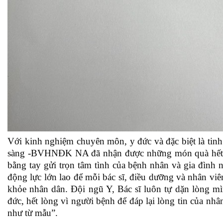
Với kinh nghiệm chuyên môn, y đức và đặc biệt là tinh
sàng -BVHNĐK NA đã nhận được những món quà hết sứ
bằng tay gửi trọn tâm tình của bệnh nhân và gia đình
động lực lớn lao để mỗi bác sĩ, điều dưỡng và nhân viê
khỏe nhân dân.
Đội ngũ Y, Bác sĩ luôn tự dặn lòng m
đức, hết lòng vì người bệnh để đáp lại lòng tin của nh
như từ mẫu”.