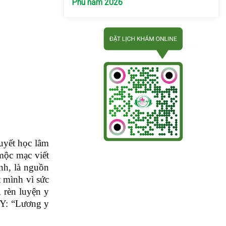
Phú năm 2026
Huyết học lâm
mộc mạc viết
nh, là nguồn
t mình vì sức
 rèn luyện y
h Y: “Lương y