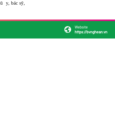
ũ y, bác sỹ,
Website
https://bvnghean.vn