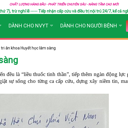
CHẤT LƯỢNG HÀNG ĐẦU - PHÁT TRIỂN CHUYÊN SÂU - NÂNG TẦM CAO MỚI
), trừ nghỉ lễ ----- Tiếp nhận cấp cứu và điều trị nội trú 24/7, kể cả ngh
DÀNH CHO NVYT
DÀNH CHO NGƯỜI BỆNH
tri ân khoa Huyết học lâm sàng
 sàng
 đều là “liều thuốc tinh thần”, tiếp thêm ngàn động lực
 giật sự sống cho từng ca cấp cứu, dựng xây niềm tin, m