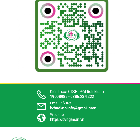
Điện thoại CSKH - Đặt lịch khám
19008082 - 0886.234.222
Email hỗ trợ
bvhndkna.info@gmail.com
Website
https://bvnghean.vn