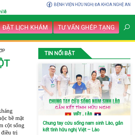
BỆNH VIỆN HỮU NGHỊ ĐA KHOA NGHỆ AN
ỉ lễ
ĐẶT LỊCH KHÁM
TƯ VẤN GHÉP TẠNG
HỚP
TIN NỔI BẬT
ỘT
 kháng
uộc bề mặt
Chung tay cứu sống nam sinh Lào, gắn
êm cột sống
kết tình hữu nghị Việt – Lào
điều trị