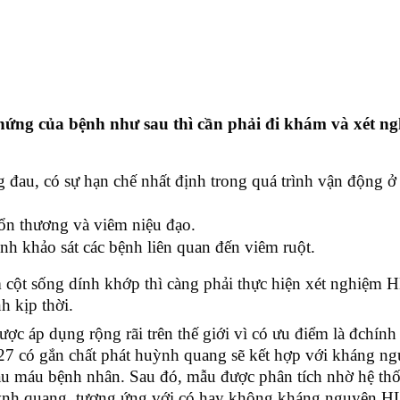
chứng của bệnh như sau thì cần phải đi khám và xét n
 đau, có sự hạn chế nhất định trong quá trình vận động ở
tổn thương và viêm niệu đạo.
nh khảo sát các bệnh liên quan đến viêm ruột.
iêm cột sống dính khớp thì càng phải thực hiện xét nghiệm
h kịp thời.
 áp dụng rộng rãi trên thế giới vì có ưu điểm là đchính
 có gắn chất phát huỳnh quang sẽ kết hợp với kháng ng
ẫu máu bệnh nhân. Sau đó, mẫu được phân tích nhờ hệ t
huỳnh quang, tương ứng với có hay không kháng nguyên 