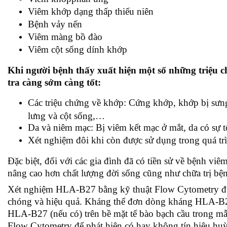
Viêm khớp dạng thấp thiếu niên
Bệnh
vảy nến
Viêm màng bồ đào
Viêm cột sống dính khớp
Khi người bệnh thấy xuất hiện một số những triệu 
tra càng sớm càng tốt:
Các triệu chứng về khớp: Cứng khớp, khớp bị sưng
lưng và cột sống,…
Da và niêm mạc: Bị viêm kết mạc ở mắt, da có sự 
Xét nghiệm đôi khi còn được sử dụng trong quá trì
Đặc biệt, đối với các gia đình đã có tiền sử về bệnh v
nâng cao hơn chất lượng đời sống cũng như chữa trị bện
Xét nghiệm HLA-B27 bằng kỹ thuật Flow Cytometry được
chóng và hiệu quả. Kháng thể đơn dòng kháng HLA-B27
HLA-B27 (nếu có) trên bề mặt tế bào bạch cầu trong m
Flow Cytometry để phát hiện có hay không tín hiệu 