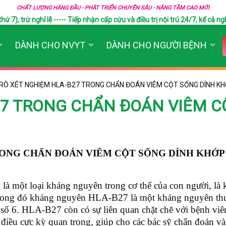
CHẤT LƯỢNG HÀNG ĐẦU - PHÁT TRIỂN CHUYÊN SÂU - NÂNG TẦM CAO MỚI
), trừ nghỉ lễ ----- Tiếp nhận cấp cứu và điều trị nội trú 24/7, kể cả ngh
DÀNH CHO NVYT
DÀNH CHO NGƯỜI BỆNH
TRÒ XÉT NGHIỆM HLA-B27 TRONG CHẨN ĐOÁN VIÊM CỘT SỐNG DÍNH K
27 TRONG CHẨN ĐOÁN VIÊM C
RONG CHẨN ĐOÁN VIÊM CỘT SỐNG DÍNH KHỚP
à một loại kháng nguyên trong cơ thể của con người, là
. Trong đó kháng nguyên HLA-B27 là một kháng nguyên th
 số 6. HLA-B27 còn có sự liên quan chặt chẽ với bệnh vi
 điều cực kỳ quan trọng, giúp cho các bác sỹ chẩn đoán và 