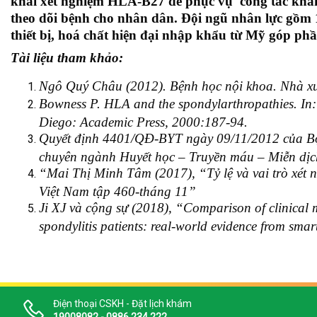
khai xét nghiệm HLA-B27 để phục vụ công tác khám 
theo dõi bệnh cho nhân dân. Đội ngũ nhân lực gồm 1
thiết bị, hoá chất hiện đại nhập khẩu từ Mỹ góp ph
Tài liệu tham khảo:
Ngô Quý Châu (2012). Bệnh học nội khoa. Nhà xu
Bowness P. HLA and the spondylarthropathies. In:
Diego: Academic Press, 2000:187-94.
Quyết định 4401/QĐ-BYT ngày 09/11/2012 của Bộ 
chuyên ngành Huyết học – Truyền máu – Miễn dịch
“Mai Thị Minh Tâm (2017), “Tỷ lệ và vai trò xét
Việt Nam tập 460-tháng 11”
Ji XJ và cộng sự (2018), “Comparison of clinical 
spondylitis patients: real-world evidence from sma
Điện thoại CSKH - Đặt lịch khám