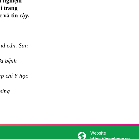
t nghiệm
i trang
 và tin cậy.
2nd edn. San
ữa bệnh
p chí Y học
sing
Website