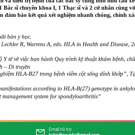
và điều trị bệnh của các bác sỹ cũng như nhu cầu xé
 Bác sĩ chuyên khoa I, 1 Thạc sĩ và 2 cử nhân cùng vớ
ần đảm bảo kết quả xét nghiệm nhanh chóng, chính xác
ất bản y học.
 Lechler R, Warrens A, eds. HLA in Health and Disease, 
Y tế về việc ban hành Quy trình kỹ thuật khám bệnh, ch
 – Di truyền
 nghiệm HLA-B27 trong bệnh viêm cột sống dính khớp”, Tạ
manifestations according to HLA-B(27) genotype in ankylo
rt management system for spondyloarthritis”
Email hỗ trợ