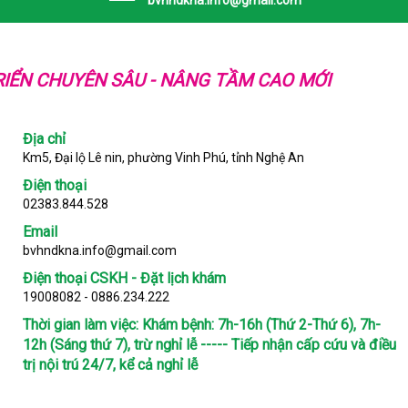
bvhndkna.info@gmail.com
IỂN CHUYÊN SÂU - NÂNG TẦM CAO MỚI
Địa chỉ
Km5, Đại lộ Lê nin, phường Vinh Phú, tỉnh Nghệ An
Điện thoại
02383.844.528
Email
bvhndkna.info@gmail.com
Điện thoại CSKH - Đặt lịch khám
19008082 - 0886.234.222
Thời gian làm việc:
Khám bệnh: 7h-16h (Thứ 2-Thứ 6), 7h-
12h (Sáng thứ 7), trừ nghỉ lễ ----- Tiếp nhận cấp cứu và điều
trị nội trú 24/7, kể cả nghỉ lễ