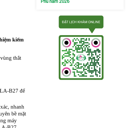
Phú năm 2026
ghiệm kiểm
 vùng thắt
 HLA-B27 để
 xác, nhanh
uyên bề mặt
hống máy
HLA-B27.