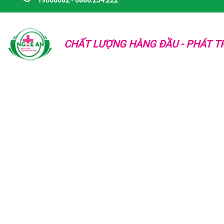
19008082 - 0886.234.222
CHẤT LƯỢNG HÀNG ĐẦU - PHÁT TR