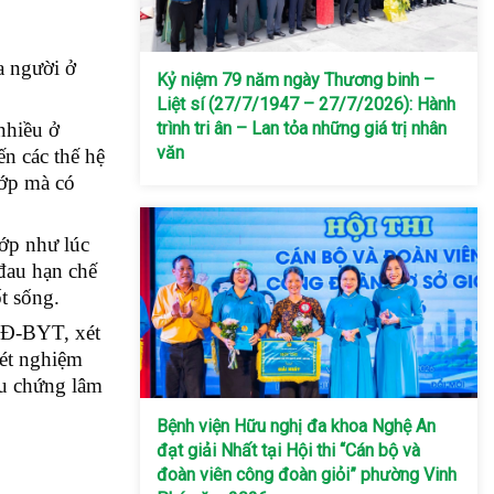
a người ở
Kỷ niệm 79 năm ngày Thương binh –
Liệt sí (27/7/1947 – 27/7/2026): Hành
nhiều ở
trình tri ân – Lan tỏa những giá trị nhân
văn
ến các thế hệ
hớp mà có
ớp như lúc
đau hạn chế
t sống.
QĐ-BYT, xét
ét nghiệm
ệu chứng lâm
Bệnh viện Hữu nghị đa khoa Nghệ An
đạt giải Nhất tại Hội thi “Cán bộ và
đoàn viên công đoàn giỏi” phường Vinh