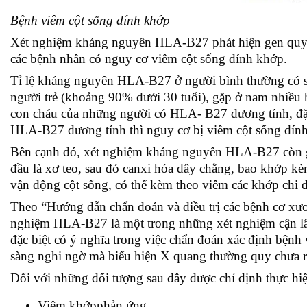
Bệnh
viêm cột sống dính khớp
Xét nghiệm kháng nguyên HLA-B27 phát hiện gen quy 
các bệnh nhân có nguy cơ viêm cột sống dính khớp.
Tỉ lệ kháng nguyên HLA-B27 ở người bình thường có sự
người trẻ (khoảng 90% dưới 30 tuổi), gặp ở nam nhiều hơ
con cháu của những người có HLA- B27 dương tính, đặc
HLA-B27 dương tính thì nguy cơ bị viêm cột sống dính
Bên cạnh đó, xét nghiệm kháng nguyên HLA-B27 còn gi
đầu là xơ teo, sau đó canxi hóa dây chằng, bao khớp k
vận động cột sống, có thể kèm theo viêm các khớp chi 
Theo “Hướng dẫn chẩn đoán và điều trị các bệnh cơ x
nghiệm HLA-B27 là một trong những xét nghiệm cận lâ
đặc biệt có ý nghĩa trong việc chẩn đoán xác định bệnh
sàng nghi ngờ mà biểu hiện X quang thường quy chưa 
Đối với những đối tượng sau đây được chỉ định thực hiệ
Viêm khớp
phản ứng