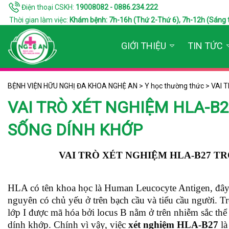
Điện thoại CSKH:
19008082 - 0886.234.222
Thời gian làm việc:
Khám bệnh: 7h-16h (Thứ 2-Thứ 6), 7h-12h (Sáng thứ 7
GIỚI THIỆU
TIN TỨC
BỆNH VIỆN HỮU NGHỊ ĐA KHOA NGHỆ AN
>
Y học thường thức
>
VAI 
VAI TRÒ XÉT NGHIỆM HLA-B
SỐNG DÍNH KHỚP
VAI TRÒ XÉT NGHIỆM HLA-B27 T
HLA có tên khoa học là Human Leucocyte Antigen, đây l
nguyên có chủ yếu ở trên bạch cầu và tiểu cầu người
lớp I được mã hóa bởi locus B nằm ở trên nhiễm sắc thể
dính khớp. Chính vì vậy, việc
xét nghiệm HLA-B27
là