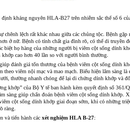
định kháng nguyên HLA-B27 trên nhiễm sắc thể số 6 củ
 chênh lệch rất khác nhau giữa các chủng tộc. Bệnh gặp 
n ở nữ. Bệnh có tính chất gia đình rõ, có thể di truyền đ
 biệt họ hàng của những người bị viêm cột sống dính k
 khớp cao hơn 40 lần so với người bình thường.
úp đánh giá tổn thương của bệnh viêm cột sống dính kh
èm theo viêm nội mạc và mao mạch. Biểu hiện lâm sàng là 
dưới, thường nhanh chóng để lại di chứng dính khớp và đố
ương khớp” của Bộ Y tế ban hành kèm quyết định số 361/
m sàng giúp chẩn đoán bệnh viêm cột sống dính khớp. X
 viêm cột sống dính khớp giai đoạn sớm, khi có những tri
rõ ràng.
n và tiến hành các
xét nghiệm HLA B-27
: