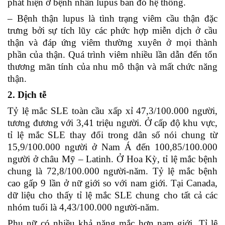
phát hiện ở bệnh nhân lupus ban đỏ hệ thống.
– Bệnh thận lupus là tình trạng viêm cầu thận đặc
trưng bởi sự tích lũy các phức hợp miễn dịch ở cầu
thận và đáp ứng viêm thường xuyên ở mọi thành
phần của thận. Quá trình viêm nhiều lần dẫn đến tổn
thương mãn tính của nhu mô thận và mất chức năng
thận.
2. Dịch tễ
Tỷ lệ mắc SLE toàn cầu xấp xỉ 47,3/100.000 người,
tương đương với 3,41 triệu người. Ở cấp độ khu vực,
tỉ lệ mắc SLE thay đổi trong dân số nói chung từ
15,9/100.000 người ở Nam Á đến 100,85/100.000
người ở châu Mỹ – Latinh. Ở Hoa Kỳ, tỉ lệ mắc bệnh
chung là 72,8/100.000 người-năm. Tỷ lệ mắc bệnh
cao gấp 9 lần ở nữ giới so với nam giới. Tại Canada,
dữ liệu cho thấy tỉ lệ mắc SLE chung cho tất cả các
nhóm tuổi là 4,43/100.000 người-năm.
Phụ nữ có nhiều khả năng mắc hơn nam giới. Tỉ lệ