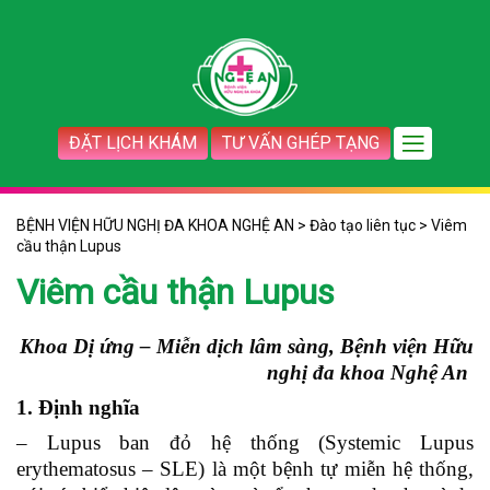
ĐẶT LỊCH KHÁM
TƯ VẤN GHÉP TẠNG
BỆNH VIỆN HỮU NGHỊ ĐA KHOA NGHỆ AN
>
Đào tạo liên tục
>
Viêm
cầu thận Lupus
Viêm cầu thận Lupus
Khoa Dị ứng – Miễn dịch lâm sàng, Bệnh viện Hữu
nghị đa khoa Nghệ An
1. Định nghĩa
– Lupus ban đỏ hệ thống (Systemic Lupus
erythematosus – SLE) là một bệnh tự miễn hệ thống,