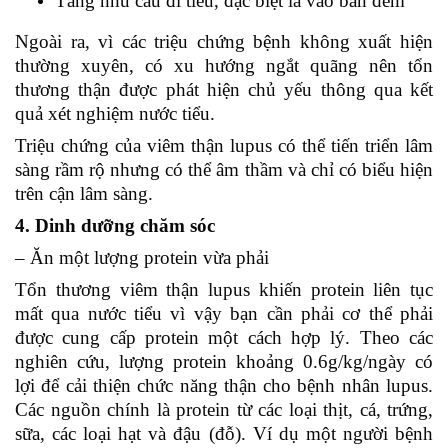
Tăng nhu cầu đi tiểu, đặc biệt là vào ban đêm
Ngoài ra, vì các triệu chứng bệnh không xuất hiện
thường xuyên, có xu hướng ngắt quãng nên tổn
thương thận được phát hiện chủ yếu thông qua kết
quả xét nghiệm nước tiểu.
Triệu chứng của viêm thận lupus có thể tiến triển lâm
sàng rầm rộ nhưng có thể âm thầm và chỉ có biểu hiện
trên cận lâm sàng.
4. Din
h dưỡng
ch
ăm sóc
– Ăn một lượng protein vừa phải
Tổn thương viêm thận lupus khiến protein liên tục
mất qua nước tiểu vì vậy bạn cần phải cơ thể phải
được cung cấp protein một cách hợp lý. Theo các
nghiên cứu, lượng protein khoảng 0.6g/kg/ngày có
lợi để cải thiện chức năng thận cho bệnh nhân lupus.
Các nguồn chính là protein từ các loại thịt, cá, trứng,
sữa, các loại hạt và đậu (đỗ). Ví dụ một người bệnh