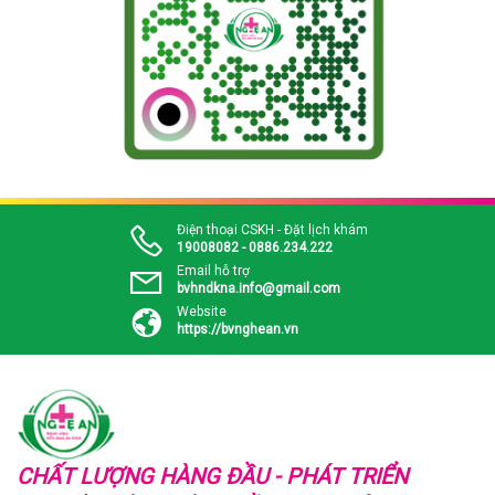
Điện thoại CSKH - Đặt lịch khám
19008082 - 0886.234.222
Email hỗ trợ
bvhndkna.info@gmail.com
Website
https://bvnghean.vn
CHẤT LƯỢNG HÀNG ĐẦU - PHÁT TRIỂN