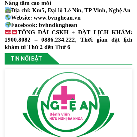
Nâng tầm cao mới
Địa chỉ: Km5, Đại lộ Lê Nin, TP Vinh, Nghệ An
Website: www.bvnghean.vn
Facebook: bvhndknghean
TỔNG ĐÀI CSKH + ĐẶT LỊCH KHÁM:
1900.8082 – 0886.234.222, Thời gian đặt lịch
khám từ Thứ 2 đến Thứ 6
TIN NỔI BẬT