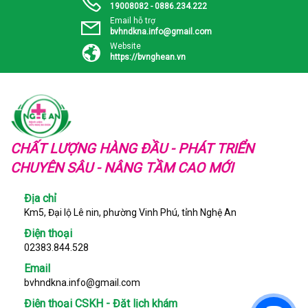
19008082 - 0886.234.222
Email hỗ trợ
bvhndkna.info@gmail.com
Website
https://bvnghean.vn
CHẤT LƯỢNG HÀNG ĐẦU - PHÁT TRIỂN
CHUYÊN SÂU - NÂNG TẦM CAO MỚI
Địa chỉ
Km5, Đại lộ Lê nin, phường Vinh Phú, tỉnh Nghệ An
Điện thoại
02383.844.528
Email
bvhndkna.info@gmail.com
Điện thoại CSKH - Đặt lịch khám