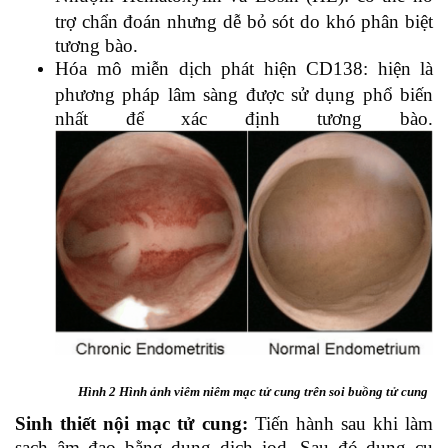
trợ chẩn đoán nhưng dễ bỏ sót do khó phân biệt
tương bào.
Hóa mô miễn dịch phát hiện CD138: hiện là
phương pháp lâm sàng được sử dụng phổ biến
nhất để xác định tương bào.
Hình 2 Hình ảnh viêm niêm mạc tử cung trên soi buồng tử cung
Sinh thiết nội mạc tử cung:
Tiến hành sau khi làm
sạch âm đạo bằng dung dịch iod. Sau đó dụng cụ