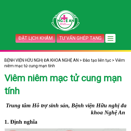
ĐẶT LỊCH KHÁM
TƯ VẤN GHÉP TẠNG
BỆNH VIỆN HỮU NGHỊ ĐA KHOA NGHỆ AN
>
Đào tạo liên tục
>
Viêm
niêm mạc tử cung mạn tính
Viêm niêm mạc tử cung mạn
tính
Trung tâm Hỗ trợ sinh sản, Bệnh viện Hữu nghị đa
khoa Nghệ An
1. Định
nghĩa