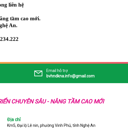
òng liên hệ
Nâng tầm cao mới.
ghệ An.
.234.222
Email hỗ trợ
bvhndkna.info@gmail.com
IỂN CHUYÊN SÂU - NÂNG TẦM CAO MỚI
Địa chỉ
Km5, Đại lộ Lê nin, phường Vinh Phú, tỉnh Nghệ An