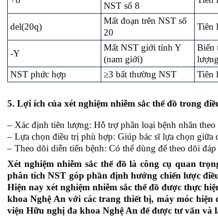
NST số 8
Mất đoạn trên NST số
del(20q)
Tiên 
20
Mất NST giới tính Y
Biến 
-Y
(nam giới)
lượng
NST phức hợp
≥3 bất thường NST
Tiên 
5. Lợi ích của xét nghiệm nhiễm sắc thể đồ trong điều
– Xác định tiên lượng: Hỗ trợ phân loại bệnh nhân the
– Lựa chọn điều trị phù hợp: Giúp bác sĩ lựa chọn giữa đ
– Theo dõi diễn tiến bệnh: Có thể dùng để theo dõi đáp 
Xét nghiệm nhiễm sắc thể đồ là công cụ quan trọng
phân tích NST góp phần định hướng chiến lược điều t
Hiện nay xét nghiệm nhiễm sắc thể đồ được thực hiệ
khoa Nghệ An với các trang thiết bị, máy móc hiện 
viện Hữu nghị đa khoa Nghệ An để được tư vấn và 