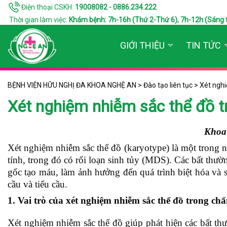
Điện thoại CSKH:
19008082 - 0886.234.222
Thời gian làm việc:
Khám bệnh: 7h-16h (Thứ 2-Thứ 6), 7h-12h (Sáng thứ 7
GIỚI THIỆU
TIN TỨC
BỆNH VIỆN HỮU NGHỊ ĐA KHOA NGHỆ AN
>
Đào tạo liên tục
>
Xét nghi
Xét nghiệm nhiễm sắc thể đồ tr
Khoa 
Xét nghiệm nhiễm sắc thể đồ (karyotype) là một trong 
tính, trong đó có rối loạn sinh tủy (MDS). Các bất thườ
gốc tạo máu, làm ảnh hưởng đến quá trình biệt hóa và s
cầu và tiểu cầu.
1. Vai trò của xét nghiệm nhiễm sắc thể đồ trong chẩ
Xét nghiệm nhiễm sắc thể đồ giúp phát hiện các bất thư