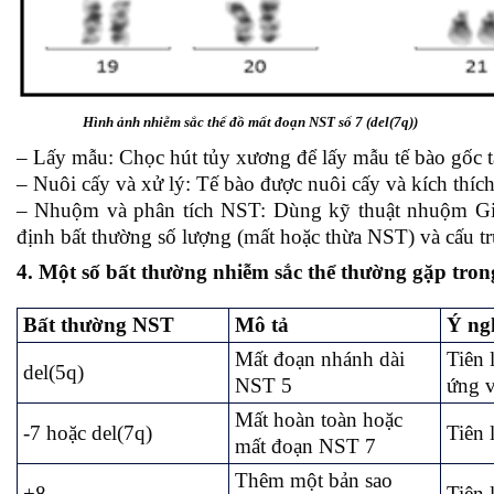
Hình ảnh nhiễm sắc thể đồ mất đoạn NST số 7 (del(7q))
– Lấy mẫu: Chọc hút tủy xương để lấy mẫu tế bào gốc 
– Nuôi cấy và xử lý: Tế bào được nuôi cấy và kích thích
– Nhuộm và phân tích NST: Dùng kỹ thuật nhuộm Giem
định bất thường số lượng (mất hoặc thừa NST) và cấu t
4. Một số bất thường nhiễm sắc thể thường gặp trong
Bất thường NST
Mô tả
Ý ngh
Mất đoạn nhánh dài
Tiên 
del(5q)
NST 5
ứng v
Mất hoàn toàn hoặc
-7 hoặc del(7q)
Tiên 
mất đoạn NST 7
Thêm một bản sao
+8
Tiên 