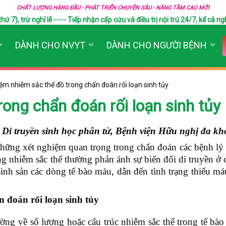
CHẤT LƯỢNG HÀNG ĐẦU - PHÁT TRIỂN CHUYÊN SÂU - NÂNG TẦM CAO MỚI
), trừ nghỉ lễ ----- Tiếp nhận cấp cứu và điều trị nội trú 24/7, kể cả ngh
DÀNH CHO NVYT
DÀNH CHO NGƯỜI BỆNH
ệm nhiễm sắc thể đồ trong chẩn đoán rối loạn sinh tủy
ong chẩn đoán rối loạn sinh tủy
Di truyền sinh học phân tử, Bệnh viện Hữu nghị đa 
những xét nghiệm quan trọng trong chẩn đoán các bệnh lý
ng nhiễm sắc thể thường phản ánh sự biến đổi di truyền ở 
inh sản các dòng tế bào máu, dẫn đến tình trạng thiếu m
n đoán rối loạn sinh tủy
ờng về số lượng hoặc cấu trúc nhiễm sắc thể trong tế bà