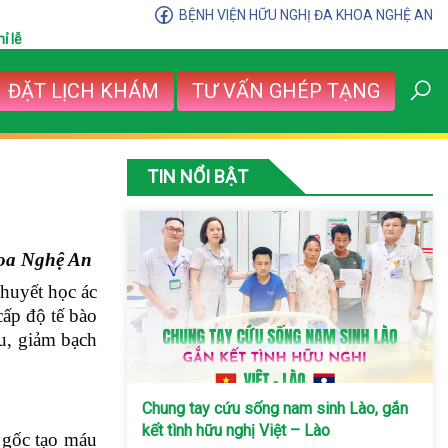
BỆNH VIỆN HỮU NGHỊ ĐA KHOA NGHỆ AN
ỉ lễ
ĐẶT LỊCH KHÁM
TƯ VẤN GHÉP TẠNG
TIN NỔI BẬT
khoa Nghệ An
 huyết học ác
cấp độ tế bào
áu, giảm bạch
Chung tay cứu sống nam sinh Lào, gắn
kết tình hữu nghị Việt – Lào
o gốc tạo máu