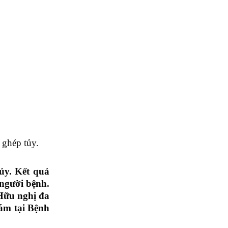
 ghép tủy.
tủy. Kết quả
 người bệnh.
 Hữu nghị đa
hám tại Bệnh