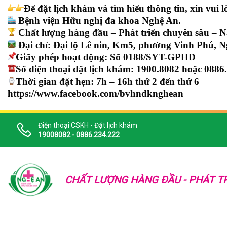
Để đặt lịch khám và tìm hiểu thông tin, xin vui l
Bệnh viện Hữu nghị đa khoa Nghệ An.
Chất lượng hàng đầu – Phát triển chuyên sâu – 
Đại chỉ: Đại lộ Lê nin, Km5, phường Vinh Phú, N
Giấy phép hoạt động: Số 0188/SYT-GPHD
Số điện thoại đặt lịch khám: 1900.8082 hoặc 0886
Thời gian đặt hẹn: 7h – 16h thứ 2 đến thứ 6
https://www.facebook.com/bvhndknghean
Điện thoại CSKH - Đặt lịch khám
19008082 - 0886.234.222
CHẤT LƯỢNG HÀNG ĐẦU - PHÁT TR