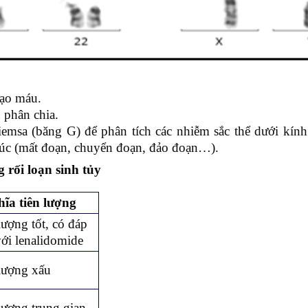
tạo máu.
 phân chia.
sa (băng G) để phân tích các nhiễm sắc thể dưới kính 
rúc (mất đoạn, chuyển đoạn, đảo đoạn…).
 rối loạn sinh tủy
ĩa tiên lượng
lượng tốt, có đáp
ới lenalidomide
lượng xấu
lượng trung gian