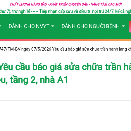
CHẤT LƯỢNG HÀNG ĐẦU - PHÁT TRIỂN CHUYÊN SÂU - NÂNG TẦM CAO MỚI
), trừ nghỉ lễ ----- Tiếp nhận cấp cứu và điều trị nội trú 24/7, kể cả ngh
DÀNH CHO NVYT
DÀNH CHO NGƯỜI BỆNH
747/TM-BV ngày 07/5/2026 Yêu cầu báo giá sửa chữa trần hành lang k
u cầu báo giá sửa chữa trần h
u, tầng 2, nhà A1