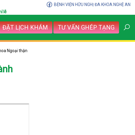
BỆNH VIỆN HỮU NGHỊ ĐA KHOA NGHỆ AN
ỉ lễ
ĐẶT LỊCH KHÁM
TƯ VẤN GHÉP TẠNG
hoa Ngoại thận
ành