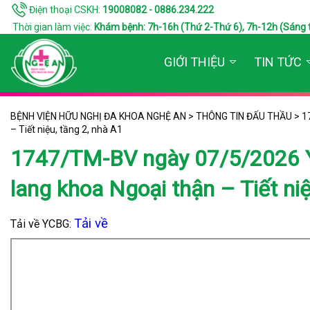
Điện thoại CSKH:
19008082 - 0886.234.222
Thời gian làm việc:
Khám bệnh: 7h-16h (Thứ 2-Thứ 6), 7h-12h (Sáng thứ 7
GIỚI THIỆU
TIN TỨC
BỆNH VIỆN HỮU NGHỊ ĐA KHOA NGHỆ AN
>
THÔNG TIN ĐẤU THẦU
>
1
– Tiết niệu, tầng 2, nhà A1
1747/TM-BV ngày 07/5/2026 Yê
lang khoa Ngoại thận – Tiết niệ
Tải về
Tải về YCBG: