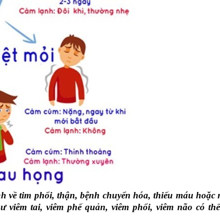
h về tim phổi, thận, bệnh chuyển hóa, thiếu máu hoặc 
 viêm tai, viêm phế quản, viêm phổi, viêm não có th