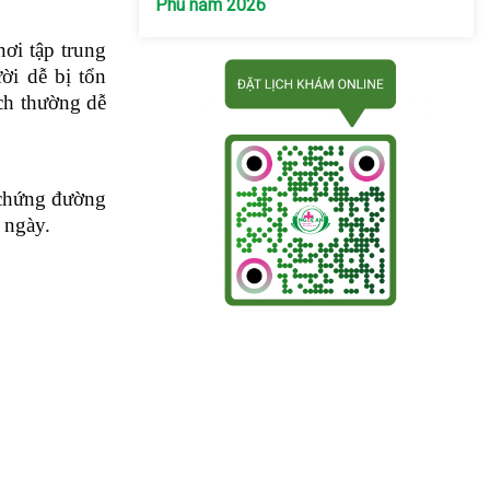
Phú năm 2026
nơi tập trung
ời dễ bị tổn
ch thường dễ
u chứng đường
 ngày.