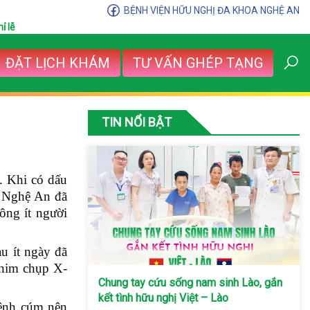
BỆNH VIỆN HỮU NGHỊ ĐA KHOA NGHỆ AN
ỉ lễ
ĐẶT LỊCH KHÁM
TƯ VẤN GHÉP TẠNG
TIN NỔI BẬT
. Khi có dấu
nh Nghệ An đã
ông ít người
u ít ngày đã
phim chụp X-
Chung tay cứu sống nam sinh Lào, gắn
kết tình hữu nghị Việt – Lào
bệnh cúm nên