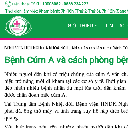
Điện thoại CSKH:
19008082 - 0886.234.222
Thời gian làm việc:
Khám bệnh: 7h-16h (Thứ 2-Thứ 6), 7h-12h (Sáng thứ 7
GIỚI THIỆU
TIN TỨC
BỆNH VIỆN HỮU NGHỊ ĐA KHOA NGHỆ AN
>
Đào tạo liên tục
>
Bệnh Cú
Bệnh Cúm A và cách phòng bệ
Nhiều người dân khi có triệu chứng của cúm A vẫn ch
hiệu trở nặng mới đi khám tại các cơ sở y tế.Thời gian
tiếp nhận nhiều bệnh nhân đủ mọi lứa tuổi đến khám 
được chẩn đoán mắc cúm A.
Tại Trung tâm Bệnh Nhiệt đới, Bệnh viện HNĐK Nghệ 
phải đặt ống thở máy vì tình trạng suy hô hấp diễn b
quang.
Với thực trạng nêu trên, nhưng nhiều người dân khi 