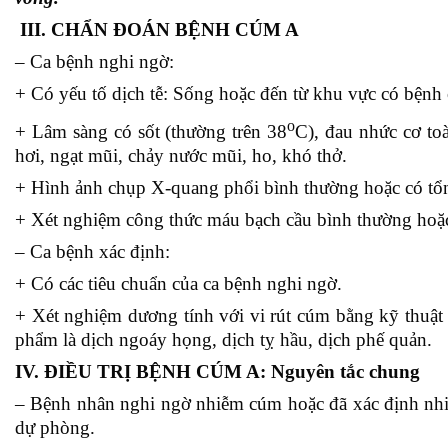
III. CHẨN ĐOÁN BỆNH CÚM A
– Ca bệnh nghi ngờ:
+ Có yếu tố dịch tễ: Sống hoặc đến từ khu vực có bệnh 
o
+ Lâm sàng có sốt (thường trên 38
C), đau nhức cơ to
hơi, ngạt mũi, chảy nước mũi, ho, khó thở.
+ Hình ảnh chụp X-quang phổi bình thường hoặc có tổn
+ Xét nghiệm công thức máu bạch cầu bình thường hoặ
– Ca bệnh xác định:
+ Có các tiêu chuẩn của ca bệnh nghi ngờ.
+ Xét nghiệm dương tính với vi rút cúm bằng kỹ thuật
phẩm là dịch ngoáy họng, dịch tỵ hầu, dịch phế quản.
IV. ĐIỀU TRỊ BỆNH CÚM A: Nguyên tắc chung
– Bệnh nhân nghi ngờ nhiễm cúm hoặc đã xác định nhiễ
dự phòng.