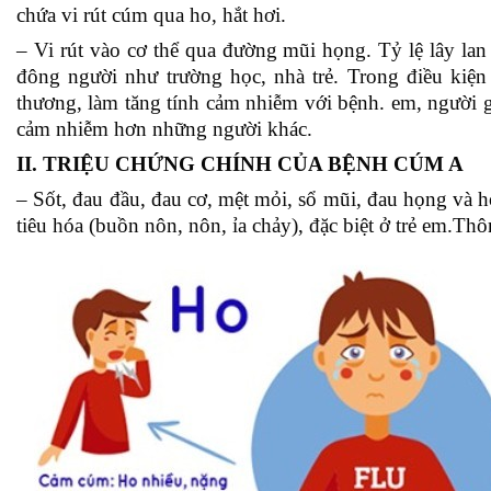
chứa vi rút cúm qua ho, hắt hơi.
– Vi rút vào cơ thể qua đường mũi họng. Tỷ lệ lây lan c
đông người như trường học, nhà trẻ. Trong điều kiện 
thương, làm tăng tính cảm nhiễm với bệnh. em, người 
cảm nhiễm hơn những người khác.
II. TRIỆU CHỨNG CHÍNH CỦA BỆNH CÚM A
– Sốt, đau đầu, đau cơ, mệt mỏi, sổ mũi, đau họng và 
tiêu hóa (buồn nôn, nôn, ỉa chảy), đặc biệt ở trẻ em.T