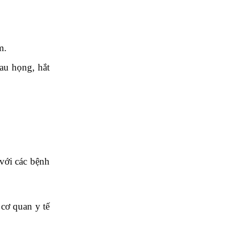
m.
au họng, hắt
với các bệnh
cơ quan y tế