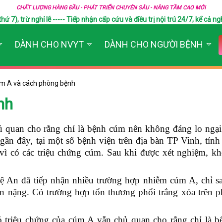
CHẤT LƯỢNG HÀNG ĐẦU - PHÁT TRIỂN CHUYÊN SÂU - NÂNG TẦM CAO MỚI
), trừ nghỉ lễ ----- Tiếp nhận cấp cứu và điều trị nội trú 24/7, kể cả ngh
DÀNH CHO NVYT
DÀNH CHO NGƯỜI BỆNH
m A và cách phòng bệnh
nh
ủ quan cho rằng chỉ là bệnh cúm nên không đáng lo ngại
 gần đây, tại một số bệnh viện trên địa bàn TP Vinh, tỉ
vì có các triệu chứng cúm. Sau khi được xét nghiệm, kh
An đã tiếp nhận nhiều trường hợp nhiễm cúm A, chỉ sa
iến nặng. Có trường hợp tổn thương phổi trắng xóa trên 
có triệu chứng của cúm A vẫn chủ quan cho rằng chỉ là 