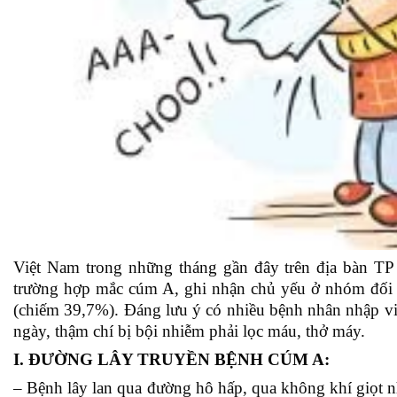
Việt Nam trong những tháng gần đây trên địa bàn TP
trường hợp mắc cúm A, ghi nhận chủ yếu ở nhóm đối tư
(chiếm 39,7%). Đáng lưu ý có nhiều bệnh nhân nhập viện
ngày, thậm chí bị bội nhiễm phải lọc máu, thở máy.
I. ĐƯỜNG LÂY TRUYỀN BỆNH CÚM A:
– Bệnh lây lan qua đường hô hấp, qua không khí giọt n