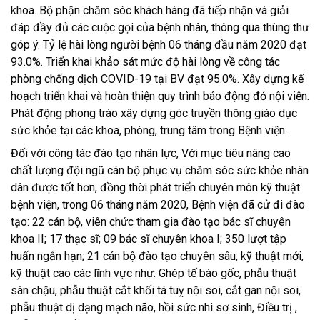
khoa. Bộ phận chăm sóc khách hàng đã tiếp nhận và giải
đáp đầy đủ các cuộc gọi của bệnh nhân, thông qua thùng thư
góp ý. Tỷ lệ hài lòng người bệnh 06 tháng đầu năm 2020 đạt
93.0%. Triển khai khảo sát mức độ hài lòng về công tác
phòng chống dịch COVID-19 tại BV đạt 95.0%. Xây dựng kế
hoạch triển khai và hoàn thiện quy trình báo động đỏ nội viện.
Phát động phong trào xây dựng góc truyền thông giáo dục
sức khỏe tại các khoa, phòng, trung tâm trong Bệnh viện.
Đối với công tác đào tạo nhân lực, Với mục tiêu nâng cao
chất lượng đội ngũ cán bộ phục vụ chăm sóc sức khỏe nhân
dân được tốt hơn, đồng thời phát triển chuyên môn kỹ thuật
bệnh viện, trong 06 tháng năm 2020, Bệnh viện đã cử đi đào
tạo: 22 cán bộ, viên chức tham gia đào tạo bác sĩ chuyên
khoa II; 17 thạc sĩ; 09 bác sĩ chuyên khoa I; 350 lượt tập
huấn ngắn hạn; 21 cán bộ đào tạo chuyên sâu, kỹ thuật mới,
kỹ thuật cao các lĩnh vực như: Ghép tế bào gốc, phẫu thuật
sàn chậu, phẫu thuật cắt khối tá tuỵ nội soi, cắt gan nội soi,
phẫu thuật dị dạng mạch não, hồi sức nhi sơ sinh, Điều trị ,