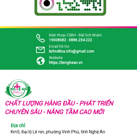
Điện thoại CSKH - Đặt lịch khám
19008082 - 0886.234.222
Email hỗ trợ
bvhndkna.info@gmail.com
Website
https://bvnghean.vn
CHẤT LƯỢNG HÀNG ĐẦU - PHÁT TRIỂN
CHUYÊN SÂU - NÂNG TẦM CAO MỚI
Địa chỉ
Km5, Đại lộ Lê nin, phường Vinh Phú, tỉnh Nghệ An