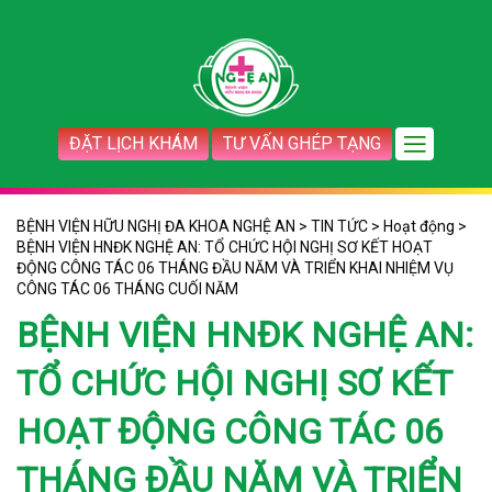
ĐẶT LỊCH KHÁM
TƯ VẤN GHÉP TẠNG
BỆNH VIỆN HỮU NGHỊ ĐA KHOA NGHỆ AN
>
TIN TỨC
>
Hoạt động
>
BỆNH VIỆN HNĐK NGHỆ AN: TỔ CHỨC HỘI NGHỊ SƠ KẾT HOẠT
ĐỘNG CÔNG TÁC 06 THÁNG ĐẦU NĂM VÀ TRIỂN KHAI NHIỆM VỤ
CÔNG TÁC 06 THÁNG CUỐI NĂM
BỆNH VIỆN HNĐK NGHỆ AN:
TỔ CHỨC HỘI NGHỊ SƠ KẾT
HOẠT ĐỘNG CÔNG TÁC 06
THÁNG ĐẦU NĂM VÀ TRIỂN