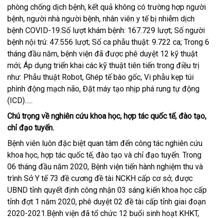
phòng chống dịch bệnh, kết quả không có trường hợp người
bệnh, người nhà người bệnh, nhân viên y tế bị nhiễm dịch
bệnh COVID-19.Số lượt khám bệnh: 167.729 lượt; Số người
bệnh nội trú: 47.556 lượt; Số ca phẫu thuật: 9.722 ca; Trong 6
tháng đầu năm, bệnh viện đã được phê duyệt 12 kỹ thuật
mới; Áp dụng triển khai các kỹ thuật tiên tiến trong điều trị
như: Phẫu thuật Robot, Ghép tế bào gốc, Vi phẫu kẹp túi
phình động mạch não, Đặt máy tạo nhịp phá rung tự động
(ICD)…..
Chú trọng về nghiên cứu khoa học, hợp tác quốc tế, đào tạo,
chỉ đạo tuyến.
Bệnh viên luôn đặc biệt quan tâm đến công tác nghiên cứu
khoa học, hợp tác quốc tế, đào tạo và chỉ đạo tuyến. Trong
06 tháng đầu năm 2020, Bệnh viện tiến hành nghiệm thu và
trình Sở Y tế 73 đề cương đề tài NCKH cấp cơ sở, được
UBND tỉnh quyết định công nhận 03 sáng kiến khoa học cấp
tỉnh đợt 1 năm 2020, phê duyệt 02 đề tài cấp tỉnh giai đoạn
2020-2021.Bệnh viện đã tổ chức 12 buổi sinh hoạt KHKT,