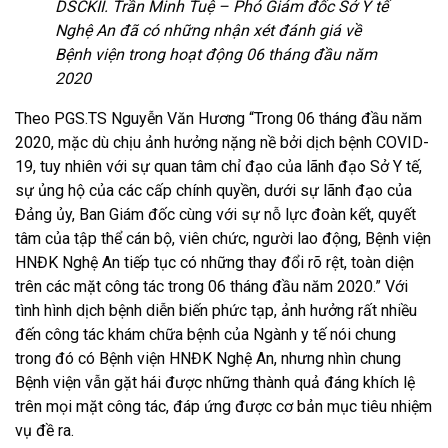
DSCKII. Trần Minh Tuệ – Phó Giám đốc Sở Y tế
Nghệ An đã có những nhận xét đánh giá về
Bệnh viện trong hoạt động 06 tháng đầu năm
2020
Theo PGS.TS Nguyễn Văn Hương “Trong 06 tháng đầu năm
2020, mặc dù chịu ảnh hưởng nặng nề bởi dịch bệnh COVID-
19, tuy nhiên với sự quan tâm chỉ đạo của lãnh đạo Sở Y tế,
sự ủng hộ của các cấp chính quyền, dưới sự lãnh đạo của
Đảng ủy, Ban Giám đốc cùng với sự nỗ lực đoàn kết, quyết
tâm của tập thể cán bộ, viên chức, người lao động, Bệnh viện
HNĐK Nghệ An tiếp tục có những thay đổi rõ rệt, toàn diện
trên các mặt công tác trong 06 tháng đầu năm 2020.” Với
tình hình dịch bệnh diễn biến phức tạp, ảnh hưởng rất nhiều
đến công tác khám chữa bệnh của Ngành y tế nói chung
trong đó có Bệnh viện HNĐK Nghệ An, nhưng nhìn chung
Bệnh viện vẫn gặt hái được những thành quả đáng khích lệ
trên mọi mặt công tác, đáp ứng được cơ bản mục tiêu nhiệm
vụ đề ra.