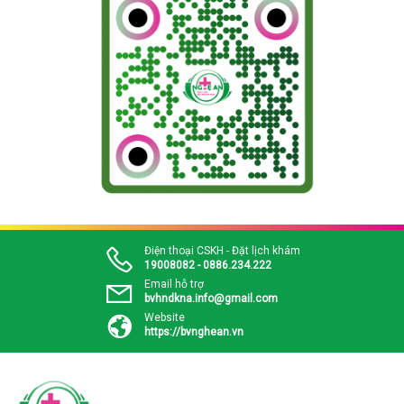
Điện thoại CSKH - Đặt lịch khám
19008082 - 0886.234.222
Email hỗ trợ
bvhndkna.info@gmail.com
Website
https://bvnghean.vn