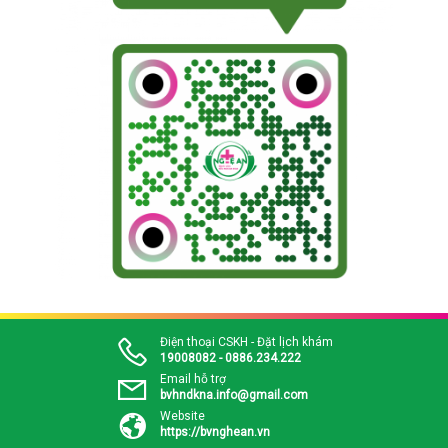
Điện thoại CSKH - Đặt lịch khám
19008082 - 0886.234.222
Email hỗ trợ
bvhndkna.info@gmail.com
Website
https://bvnghean.vn