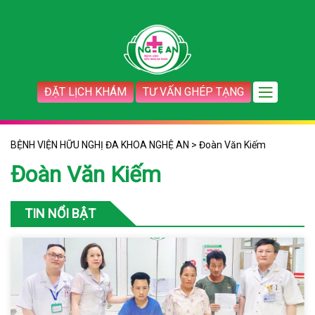
ĐẶT LỊCH KHÁM
TƯ VẤN GHÉP TẠNG
BỆNH VIỆN HỮU NGHỊ ĐA KHOA NGHỆ AN
>
Đoàn Văn Kiếm
Đoàn Văn Kiếm
TIN NỔI BẬT