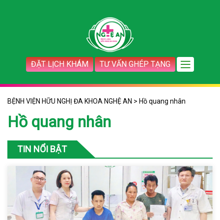
ĐẶT LỊCH KHÁM
TƯ VẤN GHÉP TẠNG
BỆNH VIỆN HỮU NGHỊ ĐA KHOA NGHỆ AN
>
Hồ quang nhân
Hồ quang nhân
TIN NỔI BẬT