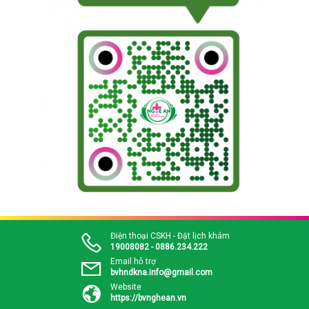
Điện thoại CSKH - Đặt lịch khám
19008082 - 0886.234.222
Email hỗ trợ
bvhndkna.info@gmail.com
Website
https://bvnghean.vn