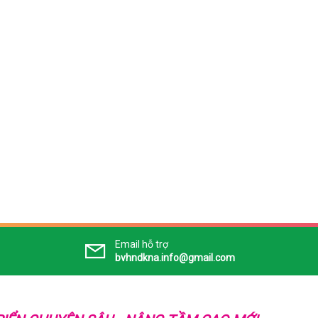
Email hỗ trợ
bvhndkna.info@gmail.com