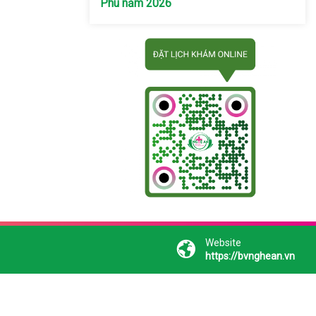
Phú năm 2026
Website
https://bvnghean.vn