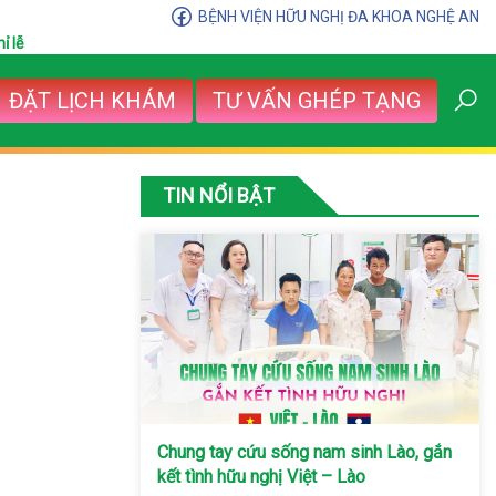
BỆNH VIỆN HỮU NGHỊ ĐA KHOA NGHỆ AN
ỉ lễ
ĐẶT LỊCH KHÁM
TƯ VẤN GHÉP TẠNG
TIN NỔI BẬT
Chung tay cứu sống nam sinh Lào, gắn
kết tình hữu nghị Việt – Lào