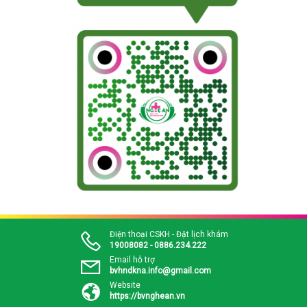
Điện thoại CSKH - Đặt lịch khám
19008082 - 0886.234.222
Email hỗ trợ
bvhndkna.info@gmail.com
Website
https://bvnghean.vn