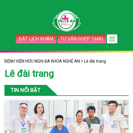
ĐẶT LỊCH KHÁM
TƯ VẤN GHÉP TẠNG
BỆNH VIỆN HỮU NGHỊ ĐA KHOA NGHỆ AN
>
Lê đài trang
Lê đài trang
TIN NỔI BẬT