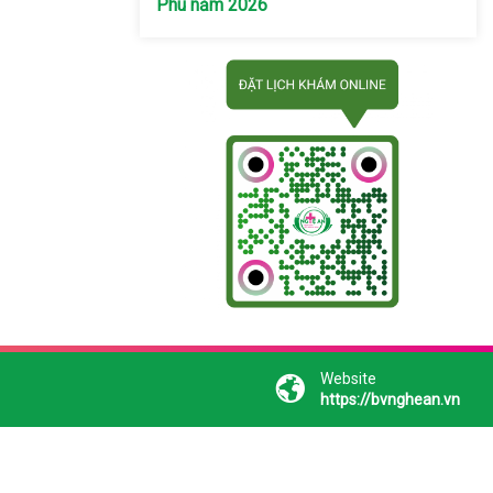
Phú năm 2026
Website
https://bvnghean.vn