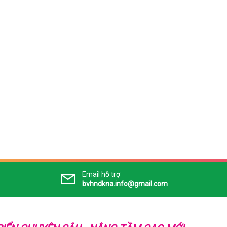
Email hỗ trợ
bvhndkna.info@gmail.com