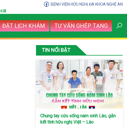
BỆNH VIỆN HỮU NGHỊ ĐA KHOA NGHỆ AN
ỉ lễ
ĐẶT LỊCH KHÁM
TƯ VẤN GHÉP TẠNG
TIN NỔI BẬT
Chung tay cứu sống nam sinh Lào, gắn
kết tình hữu nghị Việt – Lào