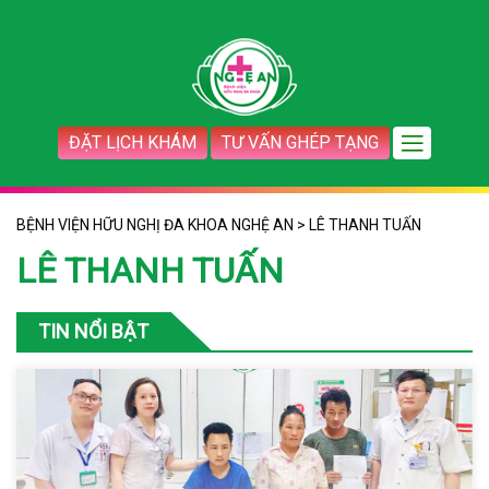
ĐẶT LỊCH KHÁM
TƯ VẤN GHÉP TẠNG
BỆNH VIỆN HỮU NGHỊ ĐA KHOA NGHỆ AN
>
LÊ THANH TUẤN
LÊ THANH TUẤN
TIN NỔI BẬT