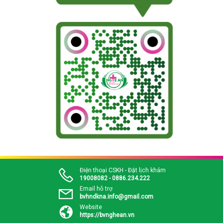
Điện thoại CSKH - Đặt lịch khám
19008082 - 0886.234.222
Email hỗ trợ
bvhndkna.info@gmail.com
Website
https://bvnghean.vn