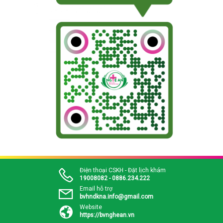
Điện thoại CSKH - Đặt lịch khám
19008082 - 0886.234.222
Email hỗ trợ
bvhndkna.info@gmail.com
Website
https://bvnghean.vn