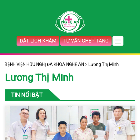
ĐẶT LỊCH KHÁM
TƯ VẤN GHÉP TẠNG
BỆNH VIỆN HỮU NGHỊ ĐA KHOA NGHỆ AN
>
Lương Thị Minh
Lương Thị Minh
TIN NỔI BẬT