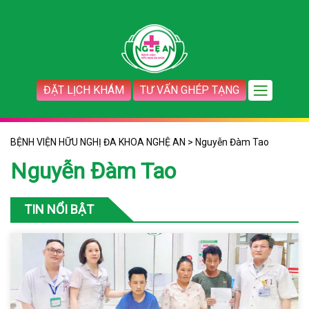
ĐẶT LỊCH KHÁM
TƯ VẤN GHÉP TẠNG
BỆNH VIỆN HỮU NGHỊ ĐA KHOA NGHỆ AN
>
Nguyễn Đàm Tao
Nguyễn Đàm Tao
TIN NỔI BẬT