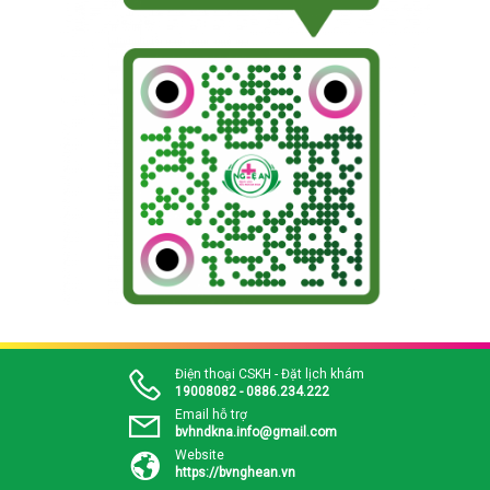
Điện thoại CSKH - Đặt lịch khám
19008082 - 0886.234.222
Email hỗ trợ
bvhndkna.info@gmail.com
Website
https://bvnghean.vn