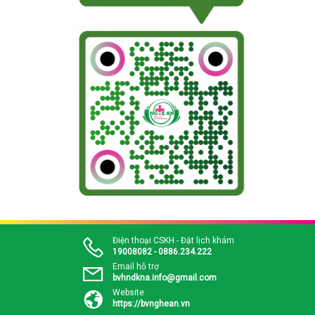
Điện thoại CSKH - Đặt lịch khám
19008082 - 0886.234.222
Email hỗ trợ
bvhndkna.info@gmail.com
Website
https://bvnghean.vn