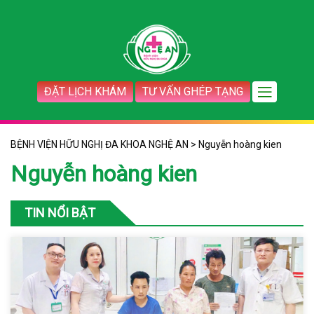
ĐẶT LỊCH KHÁM
TƯ VẤN GHÉP TẠNG
BỆNH VIỆN HỮU NGHỊ ĐA KHOA NGHỆ AN
>
Nguyễn hoàng kien
Nguyễn hoàng kien
TIN NỔI BẬT