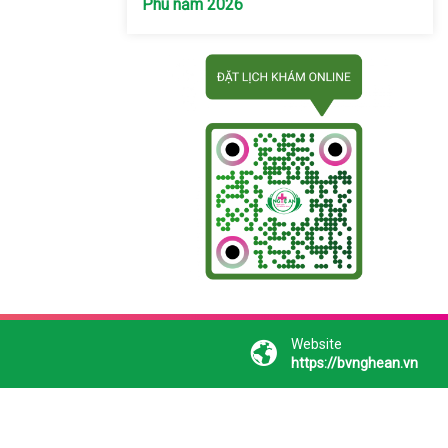
Phú năm 2026
Website
https://bvnghean.vn