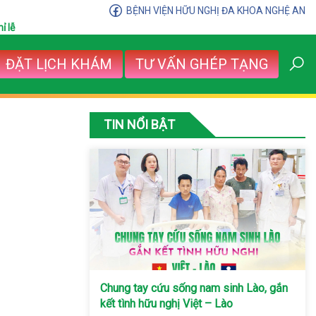
BỆNH VIỆN HỮU NGHỊ ĐA KHOA NGHỆ AN
ỉ lễ
ĐẶT LỊCH KHÁM
TƯ VẤN GHÉP TẠNG
TIN NỔI BẬT
Chung tay cứu sống nam sinh Lào, gắn
kết tình hữu nghị Việt – Lào