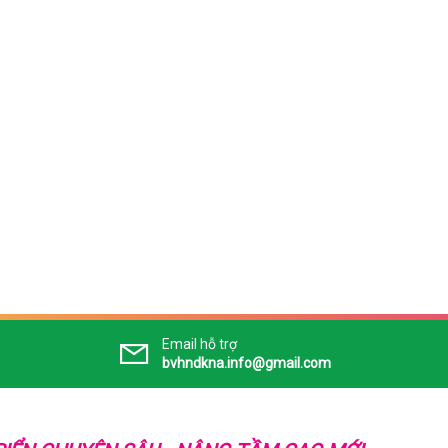
Email hỗ trợ
bvhndkna.info@gmail.com