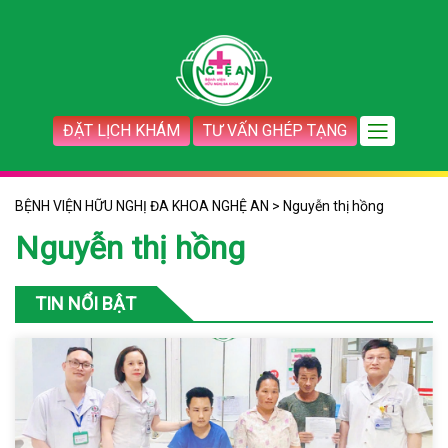
ĐẶT LỊCH KHÁM
TƯ VẤN GHÉP TẠNG
BỆNH VIỆN HỮU NGHỊ ĐA KHOA NGHỆ AN
>
Nguyễn thị hồng
Nguyễn thị hồng
TIN NỔI BẬT