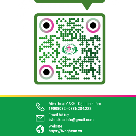
Điện thoại CSKH - Đặt lịch khám
19008082 - 0886.234.222
Email hỗ trợ
bvhndkna.info@gmail.com
Website
https://bvnghean.vn