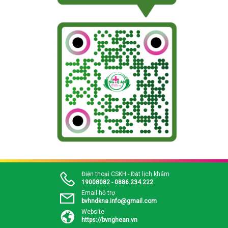
Điện thoại CSKH - Đặt lịch khám
19008082 - 0886.234.222
Email hỗ trợ
bvhndkna.info@gmail.com
Website
https://bvnghean.vn