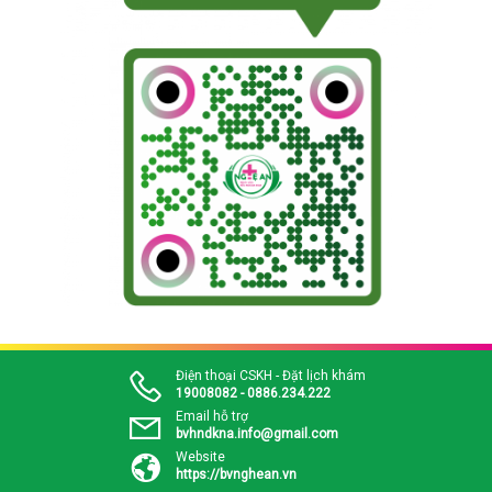
Điện thoại CSKH - Đặt lịch khám
19008082 - 0886.234.222
Email hỗ trợ
bvhndkna.info@gmail.com
Website
https://bvnghean.vn