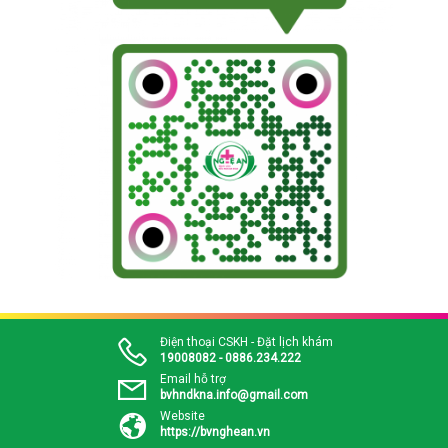
Điện thoại CSKH - Đặt lịch khám
19008082 - 0886.234.222
Email hỗ trợ
bvhndkna.info@gmail.com
Website
https://bvnghean.vn