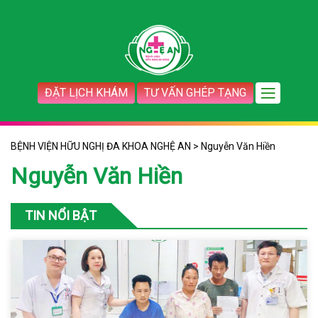
ĐẶT LỊCH KHÁM
TƯ VẤN GHÉP TẠNG
BỆNH VIỆN HỮU NGHỊ ĐA KHOA NGHỆ AN
>
Nguyễn Văn Hiền
Nguyễn Văn Hiền
TIN NỔI BẬT