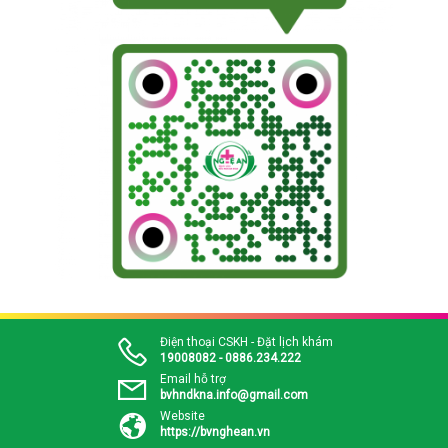
Điện thoại CSKH - Đặt lịch khám
19008082 - 0886.234.222
Email hỗ trợ
bvhndkna.info@gmail.com
Website
https://bvnghean.vn