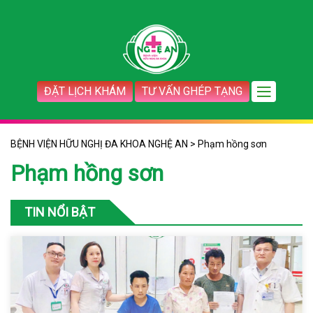
ĐẶT LỊCH KHÁM
TƯ VẤN GHÉP TẠNG
BỆNH VIỆN HỮU NGHỊ ĐA KHOA NGHỆ AN
>
Phạm hồng sơn
Phạm hồng sơn
TIN NỔI BẬT