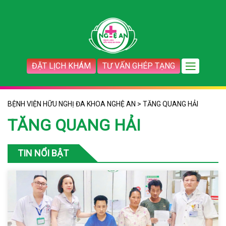
ĐẶT LỊCH KHÁM
TƯ VẤN GHÉP TẠNG
BỆNH VIỆN HỮU NGHỊ ĐA KHOA NGHỆ AN
>
TĂNG QUANG HẢI
TĂNG QUANG HẢI
TIN NỔI BẬT