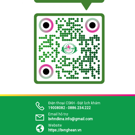
Điện thoại CSKH - Đặt lịch khám
19008082 - 0886.234.222
Email hỗ trợ
bvhndkna.info@gmail.com
Website
https://bvnghean.vn