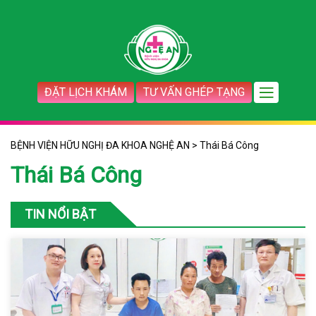
ĐẶT LỊCH KHÁM
TƯ VẤN GHÉP TẠNG
BỆNH VIỆN HỮU NGHỊ ĐA KHOA NGHỆ AN
>
Thái Bá Công
Thái Bá Công
TIN NỔI BẬT