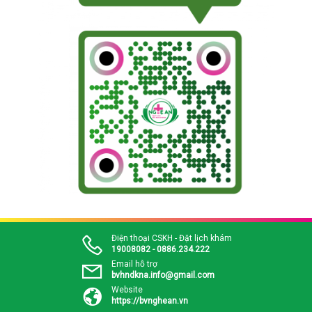
Điện thoại CSKH - Đặt lịch khám
19008082 - 0886.234.222
Email hỗ trợ
bvhndkna.info@gmail.com
Website
https://bvnghean.vn