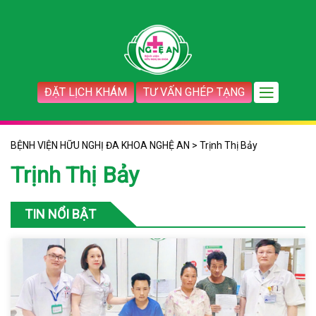
ĐẶT LỊCH KHÁM
TƯ VẤN GHÉP TẠNG
BỆNH VIỆN HỮU NGHỊ ĐA KHOA NGHỆ AN
>
Trịnh Thị Bảy
Trịnh Thị Bảy
TIN NỔI BẬT