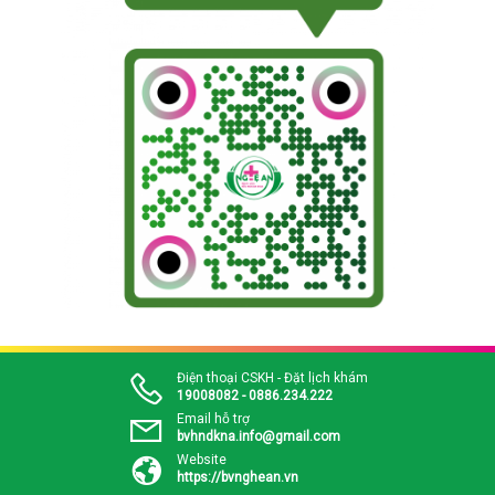
Điện thoại CSKH - Đặt lịch khám
19008082 - 0886.234.222
Email hỗ trợ
bvhndkna.info@gmail.com
Website
https://bvnghean.vn