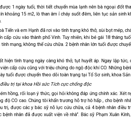
được 1 ngày tuổi, thời tiết chuyển mùa lạnh nên bà ngoại đốt th
n khoảng 15 m2, lò than âm ỉ cháy suốt đêm, liên tục sản sinh k
.
à Tiến và em Hạnh đã rơi vào tình trạng khó thở, sùi bọt mép, ch
yển cấp cứu vào thành phố Vinh. Tuy nhiên, khi bé gái 18 tháng tu
m tính mạng, không thể cứu chữa. 2 bệnh nhân lớn tuổi được chuy
t hiện tình trạng ngày càng khó thở, tụt huyết áp. Ngay lập tức,
 viện cấp cứu cũng với triệu chứng do ngộ độc khí CO. Những bệnh
gày tuổi được chuyển theo dõi toàn trạng tại Tổ Sơ sinh, khoa Sản
iều trị tại khoa Hồi sức Tích cực chống độc
 kém hồng, rối loạn ý thức, gọi hỏi không đáp ứng chính xác. Xét 
ng độ CO cao. Chúng tôi khẩn trương hỗ trợ hô hấp , cho bệnh nh
ều trị, được các y bác sỹ nỗ lực cứu chữa, cả 4 bệnh nhân điều tr
ác bệnh nhân đã được xuất viện về nhà”. Bác sỹ Phạm Xuân Kính