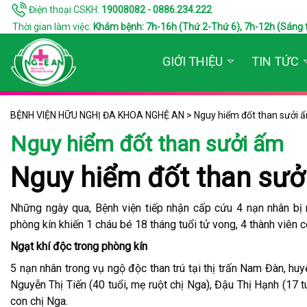
Điện thoại CSKH:
19008082 - 0886.234.222
Thời gian làm việc:
Khám bệnh: 7h-16h (Thứ 2-Thứ 6), 7h-12h (Sáng thứ 7
GIỚI THIỆU
TIN TỨC
BỆNH VIỆN HỮU NGHỊ ĐA KHOA NGHỆ AN
>
Nguy hiểm đốt than sưởi 
Nguy hiểm đốt than sưởi ấm
Nguy hiểm đốt than sưở
Những ngày qua, Bệnh viện tiếp nhận cấp cứu 4 nạn nhân bị 
phòng kín khiến 1 cháu bé 18 tháng tuổi tử vong, 4 thành viên cò
Ngạt khí độc trong phòng kín
5 nạn nhân trong vụ ngộ độc than trú tại thị trấn Nam Đàn, hu
Nguyễn Thị Tiến (40 tuổi, mẹ ruột chị Nga), Đậu Thị Hạnh (17 t
con chị Nga.