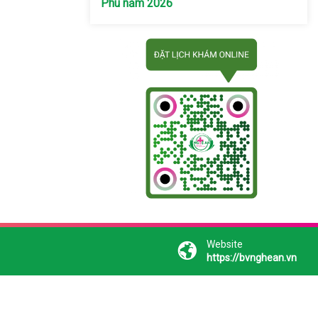
Phú năm 2026
Website
https://bvnghean.vn