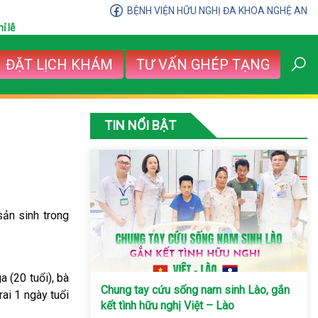
BỆNH VIỆN HỮU NGHỊ ĐA KHOA NGHỆ AN
ỉ lễ
ĐẶT LỊCH KHÁM
TƯ VẤN GHÉP TẠNG
TIN NỔI BẬT
sản sinh trong
 (20 tuổi), bà
Chung tay cứu sống nam sinh Lào, gắn
rai 1 ngày tuổi
kết tình hữu nghị Việt – Lào