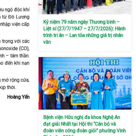
ứu ngộ độc khí
ến từ Đô Lương
Kỷ niệm 79 năm ngày Thương binh –
 nhập viện cấp
Liệt sí (27/7/1947 – 27/7/2026): Hành
trình tri ân – Lan tỏa những giá trị nhân
 trọng với các
văn
 monoxide (CO),
inh – tâm thần.
ho đến khi nạn
g mở rộng cửa,
ịp thời.
Hoàng Yến
Bệnh viện Hữu nghị đa khoa Nghệ An
đạt giải Nhất tại Hội thi “Cán bộ và
đoàn viên công đoàn giỏi” phường Vinh