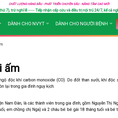
CHẤT LƯỢNG HÀNG ĐẦU - PHÁT TRIỂN CHUYÊN SÂU - NÂNG TẦM CAO MỚI
), trừ nghỉ lễ ----- Tiếp nhận cấp cứu và điều trị nội trú 24/7, kể cả ngh
DÀNH CHO NVYT
DÀNH CHO NGƯỜI BỆNH
ấm
i ấm
ngộ độc khí carbon monoxide (CO). Do đốt than sưởi, khí độc 
n lại trong gia đình nguy kịch.
yện Nam Đàn, là các thành viên trong gia đình, gồm Nguyễn Thị Nga
uổi, em chồng chị Nga) và 2 cháu bé: bé gái 18 tháng tuổi và bé t