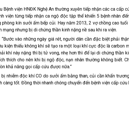
p cứu Bệnh viện HNĐK Nghệ An thường xuyên tiếp nhận các ca cấp c
h viện từng tiếp nhận ca ngộ độc tập thể khiến 5 bệnh nhân đ
ng phòng kín sưởi ấm bếp củi. Hay năm 2013, 2 vợ chồng cao tuổi
 mạng nhưng bị di chứng thần kinh nặng nề sau khi ra viện.
“Bước vào những ngày giá rét, người dân cần đặc biệt phải thận
iều kiện thiếu không khí sẽ tạo ra một loại khí cực độc là carbon
ải khí này nặng thì bị tử vong, nhẹ hơn thì để lại di chứng thần k
ch thích cho nên khi bị ngộ độc, nạn nhân thường không biết. C
còn khả năng gọi cấp cứu được nữa.”
n bị nhiễm độc khí CO do sưởi ấm bằng than, củi cần khẩn trươn
h càng tốt. Đồng thời nhanh chóng chuyển đến bệnh viện cấp cứu k