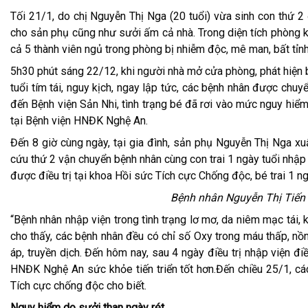
Tối 21/1, do chị Nguyễn Thị Nga (20 tuổi) vừa sinh con thứ 2 
cho sản phụ cũng như sưởi ấm cả nhà. Trong diện tích phòng kí
cả 5 thành viên ngủ trong phòng bị nhiễm độc, mê man, bất tỉnh
5h30 phút sáng 22/12, khi người nhà mở cửa phòng, phát hiện b
tuổi tím tái, nguy kịch, ngay lập tức, các bệnh nhân được chu
đến Bệnh viện Sản Nhi, tình trạng bé đã rơi vào mức nguy hiể
tại Bệnh viện HNĐK Nghệ An.
Đến 8 giờ cùng ngày, tại gia đình, sản phụ Nguyễn Thị Nga xuấ
cứu thứ 2 vận chuyển bệnh nhân cùng con trai 1 ngày tuổi nhập
được điều trị tại khoa Hồi sức Tích cực Chống độc, bé trai 1 n
Bệnh nhân Nguyễn Thị Tiến đ
“Bệnh nhân nhập viện trong tình trạng lơ mơ, da niêm mạc tái,
cho thấy, các bệnh nhân đều có chỉ số Oxy trong máu thấp, nồ
áp, truyền dịch. Đến hôm nay, sau 4 ngày điều trị nhập viện đi
HNĐK Nghệ An sức khỏe tiến triển tốt hơn.Đến chiều 25/1, c
Tích cực chống độc cho biết.
Nguy hiểm do sưởi than ngày rét