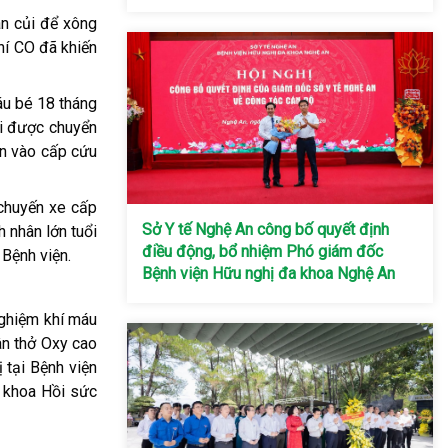
an củi để xông
hí CO đã khiến
áu bé 18 tháng
ổi được chuyển
ển vào cấp cứu
 chuyến xe cấp
Sở Y tế Nghệ An công bố quyết định
 nhân lớn tuổi
điều động, bổ nhiệm Phó giám đốc
 Bệnh viện.
Bệnh viện Hữu nghị đa khoa Nghệ An
nghiệm khí máu
ân thở Oxy cao
ị tại Bệnh viện
, khoa Hồi sức