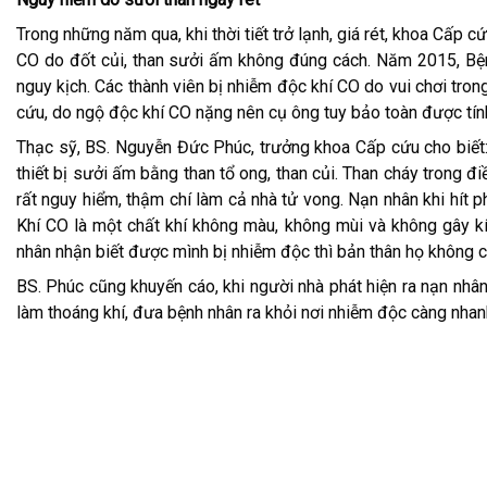
Trong những năm qua, khi thời tiết trở lạnh, giá rét, khoa Cấ
CO do đốt củi, than sưởi ấm không đúng cách. Năm 2015, Bện
nguy kịch. Các thành viên bị nhiễm độc khí CO do vui chơi tro
cứu, do ngộ độc khí CO nặng nên cụ ông tuy bảo toàn được tính
Thạc sỹ, BS. Nguyễn Đức Phúc, trưởng khoa Cấp cứu cho biết: 
thiết bị sưởi ấm bằng than tổ ong, than củi. Than cháy trong đ
rất nguy hiểm, thậm chí làm cả nhà tử vong. Nạn nhân khi hít ph
Khí CO là một chất khí không màu, không mùi và không gây kí
nhân nhận biết được mình bị nhiễm độc thì bản thân họ không 
BS. Phúc cũng khuyến cáo, khi người nhà phát hiện ra nạn nhâ
làm thoáng khí, đưa bệnh nhân ra khỏi nơi nhiễm độc càng nhan