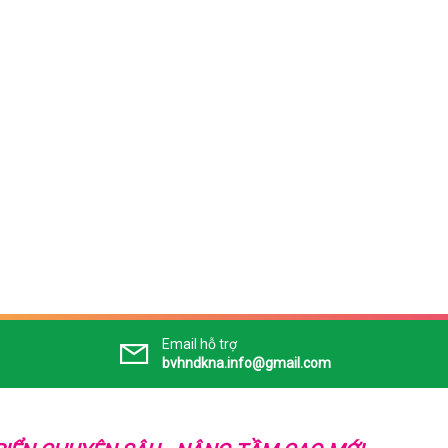
Email hỗ trợ
bvhndkna.info@gmail.com