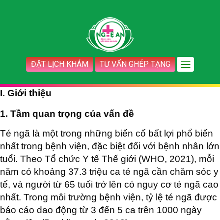
ĐẶT LỊCH KHÁM
TƯ VẤN GHÉP TẠNG
I. Giới thiệu
1. Tầm quan trọng của vấn đề
Té ngã là một trong những biến cố bất lợi phổ biến
nhất trong bệnh viện, đặc biệt đối với bệnh nhân lớn
tuổi. Theo Tổ chức Y tế Thế giới (WHO, 2021), mỗi
năm có khoảng 37.3 triệu ca té ngã cần chăm sóc y
tế, và người từ 65 tuổi trở lên có nguy cơ té ngã cao
nhất. Trong môi trường bệnh viện, tỷ lệ té ngã được
báo cáo dao động từ 3 đến 5 ca trên 1000 ngày