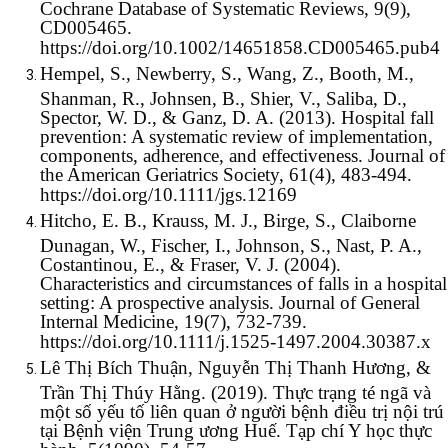
Cochrane Database of Systematic Reviews, 9(9),
CD005465.
https://doi.org/10.1002/14651858.CD005465.pub4
Hempel, S., Newberry, S., Wang, Z., Booth, M.,
Shanman, R., Johnsen, B., Shier, V., Saliba, D.,
Spector, W. D., & Ganz, D. A. (2013). Hospital fall
prevention: A systematic review of implementation,
components, adherence, and effectiveness. Journal of
the American Geriatrics Society, 61(4), 483-494.
https://doi.org/10.1111/jgs.12169
Hitcho, E. B., Krauss, M. J., Birge, S., Claiborne
Dunagan, W., Fischer, I., Johnson, S., Nast, P. A.,
Costantinou, E., & Fraser, V. J. (2004).
Characteristics and circumstances of falls in a hospital
setting: A prospective analysis. Journal of General
Internal Medicine, 19(7), 732-739.
https://doi.org/10.1111/j.1525-1497.2004.30387.x
Lê Thị Bích Thuận, Nguyễn Thị Thanh Hương, &
Trần Thị Thúy Hằng. (2019). Thực trạng té ngã và
một số yếu tố liên quan ở người bệnh điều trị nội trú
tại Bệnh viện Trung ương Huế. Tạp chí Y học thực
hành, 5(1090), 54-57.