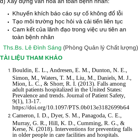
d) Xây dựng văn hóa an toàn bệnh nhân:
Khuyến khích báo cáo sự cố không đổ lỗi
Tạo môi trường học hỏi và cải tiến liên tục
Cam kết của lãnh đạo trong việc ưu tiên an
toàn bệnh nhân
Ths.Bs. Lê Đình Sáng
(Phòng Quản lý Chất lượng)
TÀI LIỆU THAM KHẢO
Bouldin, E. L., Andresen, E. M., Dunton, N. E.,
Simon, M., Waters, T. M., Liu, M., Daniels, M. J.,
Mion, L. C., & Shorr, R. I. (2013). Falls among
adult patients hospitalized in the United States:
Prevalence and trends. Journal of Patient Safety,
9(1), 13-17.
https://doi.org/10.1097/PTS.0b013e3182699b64
Cameron, I. D., Dyer, S. M., Panagoda, C. E.,
Murray, G. R., Hill, K. D., Cumming, R. G., &
Kerse, N. (2018). Interventions for preventing falls
in older people in care facilities and hospitals.