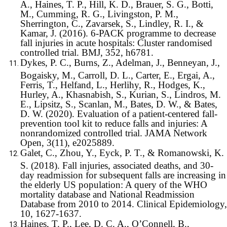
A., Haines, T. P., Hill, K. D., Brauer, S. G., Botti,
M., Cumming, R. G., Livingston, P. M.,
Sherrington, C., Zavarsek, S., Lindley, R. I., &
Kamar, J. (2016). 6-PACK programme to decrease
fall injuries in acute hospitals: Cluster randomised
controlled trial. BMJ, 352, h6781.
Dykes, P. C., Burns, Z., Adelman, J., Benneyan, J.,
Bogaisky, M., Carroll, D. L., Carter, E., Ergai, A.,
Ferris, T., Helfand, L., Herlihy, R., Hodges, K.,
Hurley, A., Khasnabish, S., Kurian, S., Lindros, M.
E., Lipsitz, S., Scanlan, M., Bates, D. W., & Bates,
D. W. (2020). Evaluation of a patient-centered fall-
prevention tool kit to reduce falls and injuries: A
nonrandomized controlled trial. JAMA Network
Open, 3(11), e2025889.
Galet, C., Zhou, Y., Eyck, P. T., & Romanowski, K.
S. (2018). Fall injuries, associated deaths, and 30-
day readmission for subsequent falls are increasing in
the elderly US population: A query of the WHO
mortality database and National Readmission
Database from 2010 to 2014. Clinical Epidemiology,
10, 1627-1637.
Haines, T. P., Lee, D. C. A., O’Connell, B.,