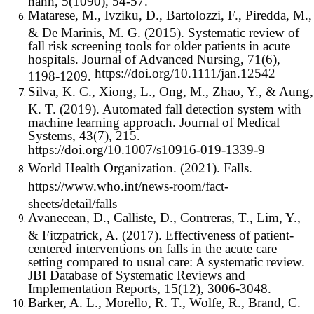
Matarese, M., Ivziku, D., Bartolozzi, F., Piredda, M.,
& De Marinis, M. G. (2015). Systematic review of
fall risk screening tools for older patients in acute
hospitals. Journal of Advanced Nursing, 71(6),
https://doi.org/10.1111/jan.12542
1198-1209.
Silva, K. C., Xiong, L., Ong, M., Zhao, Y., & Aung,
K. T. (2019). Automated fall detection system with
machine learning approach. Journal of Medical
Systems, 43(7), 215.
https://doi.org/10.1007/s10916-019-1339-9
World Health Organization. (2021). Falls.
https://www.who.int/news-room/fact-
sheets/detail/falls
Avanecean, D., Calliste, D., Contreras, T., Lim, Y.,
& Fitzpatrick, A. (2017). Effectiveness of patient-
centered interventions on falls in the acute care
setting compared to usual care: A systematic review.
JBI Database of Systematic Reviews and
Implementation Reports, 15(12), 3006-3048.
Barker, A. L., Morello, R. T., Wolfe, R., Brand, C.