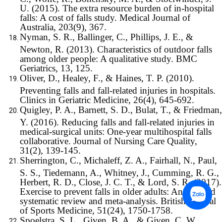
U. (2015). The extra resource burden of in-hospital
falls: A cost of falls study. Medical Journal of
Australia, 203(9), 367.
Nyman, S. R., Ballinger, C., Phillips, J. E., &
Newton, R. (2013). Characteristics of outdoor falls
among older people: A qualitative study. BMC
Geriatrics, 13, 125.
Oliver, D., Healey, F., & Haines, T. P. (2010).
Preventing falls and fall-related injuries in hospitals.
Clinics in Geriatric Medicine, 26(4), 645-692.
Quigley, P. A., Barnett, S. D., Bulat, T., & Friedman,
Y. (2016). Reducing falls and fall-related injuries in
medical-surgical units: One-year multihospital falls
collaborative. Journal of Nursing Care Quality,
31(2), 139-145.
Sherrington, C., Michaleff, Z. A., Fairhall, N., Paul,
S. S., Tiedemann, A., Whitney, J., Cumming, R. G.,
Herbert, R. D., Close, J. C. T., & Lord, S. R. (2017).
Exercise to prevent falls in older adults: An updated
systematic review and meta-analysis. British Journal
of Sports Medicine, 51(24), 1750-1758.
Spoelstra, S. L., Given, B. A., & Given, C. W.