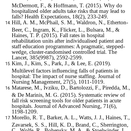
McDermott, F., & Hoffmann, T. (2015). Why do
hospitalized older adults take risks that may lead to
falls? Health Expectations, 18(2), 233-249.
Hill, A. M., McPhail, S. M., Waldron, N., Etherton-
Beer, C., Ingram, K., Flicker, L., Bulsara, M., &
Haines, T. P. (2015). Fall rates in hospital
rehabilitation units after individualised patient and
staff education programmes: A pragmatic, stepped-
wedge, cluster-randomised controlled trial. The
Lancet, 385(9987), 2592-2599.
Kim, J., Kim, S., Park, J., & Lee, E. (2019).
Multilevel factors influencing falls of patients in
hospital: The impact of nurse staffing. Journal of
Nursing Management, 27(5), 1011-1019.
Matarese, M., Ivziku, D., Bartolozzi, F., Piredda, M.,
& De Marinis, M. G. (2015). Systematic review of
fall risk screening tools for older patients in acute
hospitals. Journal of Advanced Nursing, 71(6),
1198-1209.
Morello, R. T., Barker, A. L., Watts, J. J., Haines, T.,
Zavarsek, S. S., Hill, K. D., Brand, C., Sherrington,
C., Wolfe, R., Bohensky, M. A., & Stoelwinder, J.