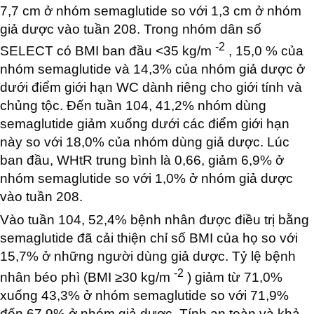
7,7 cm ở nhóm semaglutide so với 1,3 cm ở nhóm
giả dược vào tuần 208. Trong nhóm dân số
-2
SELECT có BMI ban đầu <35 kg/m
, 15,0 % của
nhóm semaglutide và 14,3% của nhóm giả dược ở
dưới điểm giới hạn WC dành riêng cho giới tính và
chủng tộc. Đến tuần 104, 41,2% nhóm dùng
semaglutide giảm xuống dưới các điểm giới hạn
này so với 18,0% của nhóm dùng giả dược. Lúc
ban đầu, WHtR trung bình là 0,66, giảm 6,9% ở
nhóm semaglutide so với 1,0% ở nhóm giả dược
vào tuần 208.
Vào tuần 104, 52,4% bệnh nhân được điều trị bằng
semaglutide đã cải thiện chỉ số BMI của họ so với
15,7% ở những người dùng giả dược. Tỷ lệ bệnh
-2
nhân béo phì (BMI ≥30 kg/m
) giảm từ 71,0%
xuống 43,3% ở nhóm semaglutide so với 71,9%
đến 67,9% ở nhóm giả dược. Tính an toàn và khả