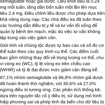
semaglutide hoặc giả dược. Liều khởi đầu là 0,24
mg mỗi tuần, tăng dần bốn tuần một lần lên mục
tiêu 2,4 mg. Điều chỉnh liều được cho phép dựa trên
khả năng dung nạp. Các nhà điều tra đã tuân theo
các hướng dẫn điều trị y tế và tư vấn lối sống để
quản lý bệnh tim mạch, mặc dù việc tư vấn không
tập trung vào việc giảm cân.
Giới tính và chủng tộc được tự báo cáo và số đo cơ
thể tuân theo các quy trình cụ thể. Các điểm cuối
bao gồm những thay đổi về trọng lượng cơ thể, chu
vi vòng eo (WC), tỷ lệ vòng eo trên chiều cao
(WHtR) và tỷ lệ đạt được mức giảm cân đáng kể.
97,1% nhóm semaglutide và 96,8% nhóm giả dược
đã hoàn thành thử nghiệm, với 30,6% và 27,0%
ngừng điều trị tương ứng. Các phân tích thống kê,
dựa trên nguyên tắc cố ý điều trị, sử dụng mô hình
hiệp phương sai và phép tính đa biến cho dữ liệu bị