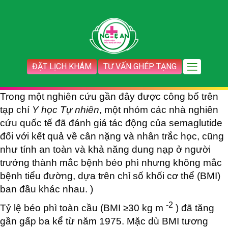
ĐẶT LỊCH KHÁM
TƯ VẤN GHÉP TẠNG
Trong một nghiên cứu gần đây được công bố trên
tạp chí
Y học Tự nhiên
, một nhóm các nhà nghiên
cứu quốc tế đã đánh giá tác động của semaglutide
đối với kết quả về cân nặng và nhân trắc học, cũng
như tính an toàn và khả năng dung nạp ở người
trưởng thành mắc bệnh béo phì nhưng không mắc
bệnh tiểu đường, dựa trên chỉ số khối cơ thể (BMI)
ban đầu khác nhau. )
-2
Tỷ lệ béo phì toàn cầu (BMI ≥30 kg m
) đã tăng
gần gấp ba kể từ năm 1975. Mặc dù BMI tương