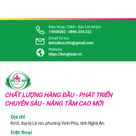
Điện thoại CSKH - Đặt lịch khám
19008082 - 0886.234.222
Email hỗ trợ
bvhndkna.info@gmail.com
Website
https://bvnghean.vn
CHẤT LƯỢNG HÀNG ĐẦU - PHÁT TRIỂN
CHUYÊN SÂU - NÂNG TẦM CAO MỚI
Địa chỉ
Km5, Đại lộ Lê nin, phường Vinh Phú, tỉnh Nghệ An
Điện thoại