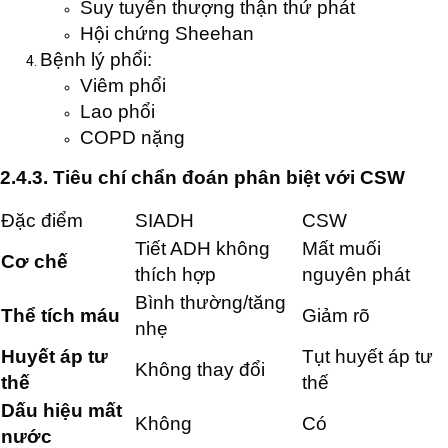
Suy tuyến thượng thận thứ phát
Hội chứng Sheehan
Bệnh lý phổi:
Viêm phổi
Lao phổi
COPD nặng
2.4.3. Tiêu chí chẩn đoán phân biệt với CSW
Đặc điểm
SIADH
CSW
Tiết ADH không
Mất muối
Cơ chế
thích hợp
nguyên phát
Bình thường/tăng
Thể tích máu
Giảm rõ
nhẹ
Huyết áp tư
Tụt huyết áp tư
Không thay đổi
thế
thế
Dấu hiệu mất
Không
Có
nước