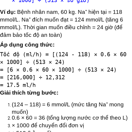
× 1000] ÷ (513 × số giờ)
Ví dụ:
Bệnh nhân nam, 60 kg. Na⁺ hiện tại = 118
mmol/L. Na⁺ đích muốn đạt = 124 mmol/L (tăng 6
mmol/L). Thời gian muốn điều chỉnh = 24 giờ (để
đảm bảo tốc độ an toàn)
Áp dụng công thức:
Tốc độ (ml/h) = [(124 - 118) × 0.6 × 60
× 1000] ÷ (513 × 24)
= [6 × 0.6 × 60 × 1000] ÷ (513 × 24)
= [216,000] ÷ 12,312
= 17.5 ml/h
Giải thích từng bước:
(124 – 118) = 6 mmol/L (mức tăng Na⁺ mong
muốn)
0.6 × 60 = 36 (tổng lượng nước cơ thể theo L)
× 1000 để chuyển đổi đơn vị