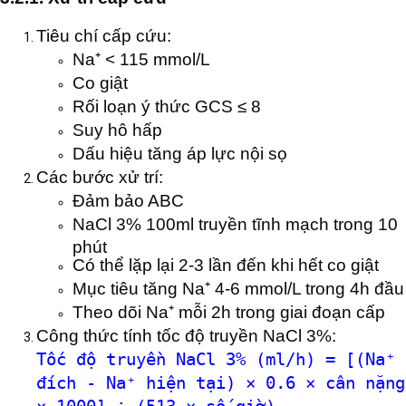
Tiêu chí cấp cứu:
Na⁺ < 115 mmol/L
Co giật
Rối loạn ý thức GCS ≤ 8
Suy hô hấp
Dấu hiệu tăng áp lực nội sọ
Các bước xử trí:
Đảm bảo ABC
NaCl 3% 100ml truyền tĩnh mạch trong 10
phút
Có thể lặp lại 2-3 lần đến khi hết co giật
Mục tiêu tăng Na⁺ 4-6 mmol/L trong 4h đầu
Theo dõi Na⁺ mỗi 2h trong giai đoạn cấp
Công thức tính tốc độ truyền NaCl 3%:
Tốc độ truyền NaCl 3% (ml/h) = [(Na⁺
đích - Na⁺ hiện tại) × 0.6 × cân nặng