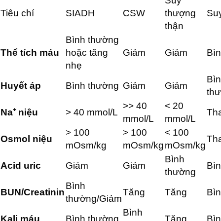
Suy
Tiêu chí
SIADH
CSW
thượng
Suy
thận
Bình thường
Thể tích máu
hoặc tăng
Giảm
Giảm
Bì
nhẹ
Bì
Huyết áp
Bình thường
Giảm
Giảm
th
>> 40
< 20
Na⁺ niệu
> 40 mmol/L
Tha
mmol/L
mmol/L
> 100
> 100
< 100
Osmol niệu
Tha
mOsm/kg
mOsm/kg
mOsm/kg
Bình
Acid uric
Giảm
Giảm
Bì
thường
Bình
BUN/Creatinin
Tăng
Tăng
Bì
thường/Giảm
Bình
Kali máu
Bình thường
Tăng
Bì