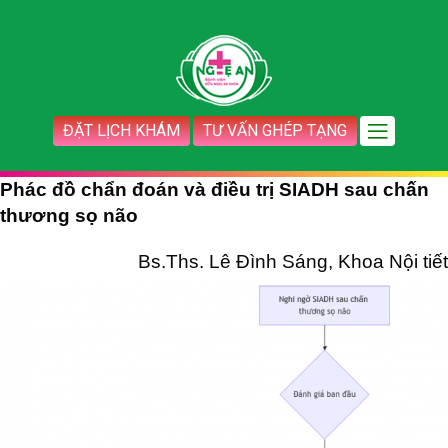
ĐẶT LỊCH KHÁM
TƯ VẤN GHÉP TẠNG
Phác đồ chẩn đoán và điều trị SIADH sau chấn
thương sọ não
Bs.Ths. Lê Đình Sáng, Khoa Nội tiết