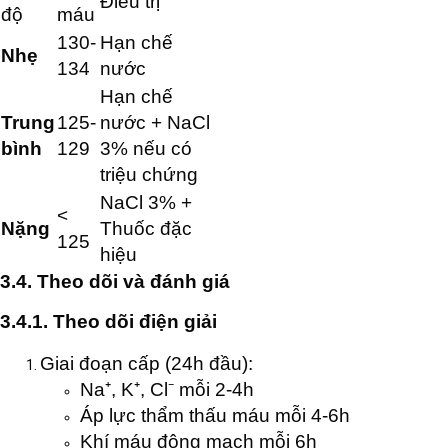
Điều trị
độ
máu
130-
Hạn chế
Nhẹ
134
nước
Hạn chế
Trung
125-
nước + NaCl
bình
129
3% nếu có
triệu chứng
NaCl 3% +
<
Nặng
Thuốc đặc
125
hiệu
3.4. Theo dõi và đánh giá
3.4.1. Theo dõi điện giải
Giai đoạn cấp (24h đầu):
Na⁺, K⁺, Cl⁻ mỗi 2-4h
Áp lực thẩm thấu máu mỗi 4-6h
Khí máu động mạch mỗi 6h