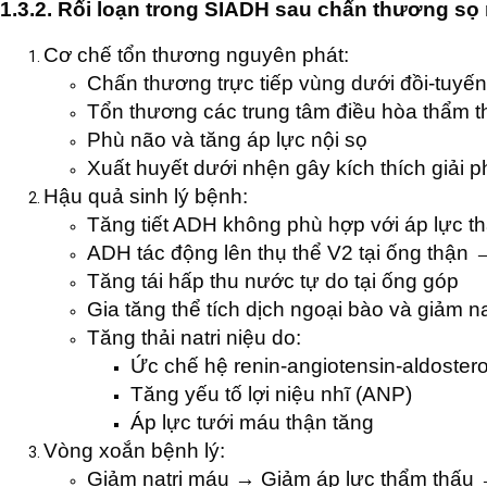
1.3.2. Rối loạn trong SIADH sau chấn thương sọ
Cơ chế tổn thương nguyên phát:
Chấn thương trực tiếp vùng dưới đồi-tuyế
Tổn thương các trung tâm điều hòa thẩm t
Phù não và tăng áp lực nội sọ
Xuất huyết dưới nhện gây kích thích giải
Hậu quả sinh lý bệnh:
Tăng tiết ADH không phù hợp với áp lực 
ADH tác động lên thụ thể V2 tại ống thận
Tăng tái hấp thu nước tự do tại ống góp
Gia tăng thể tích dịch ngoại bào và giảm n
Tăng thải natri niệu do:
Ức chế hệ renin-angiotensin-aldoster
Tăng yếu tố lợi niệu nhĩ (ANP)
Áp lực tưới máu thận tăng
Vòng xoắn bệnh lý:
Giảm natri máu → Giảm áp lực thẩm thấu