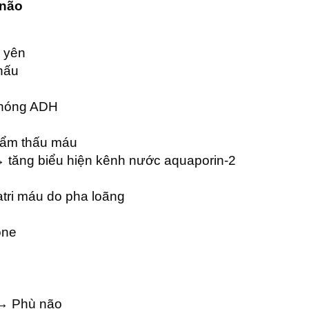
 não
n yên
hấu
 phóng ADH
thẩm thấu máu
 → tăng biểu hiện kênh nước aquaporin-2
atri máu do pha loãng
one
 → Phù não