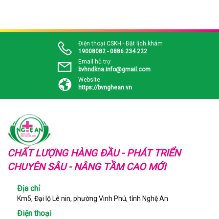
Điện thoại CSKH - Đặt lịch khám
19008082 - 0886.234.222
Email hỗ trợ
bvhndkna.info@gmail.com
Website
https://bvnghean.vn
CHẤT LƯỢNG HÀNG ĐẦU - PHÁT TRIỂN
CHUYÊN SÂU - NÂNG TẦM CAO MỚI
Địa chỉ
Km5, Đại lộ Lê nin, phường Vinh Phú, tỉnh Nghệ An
Điện thoại