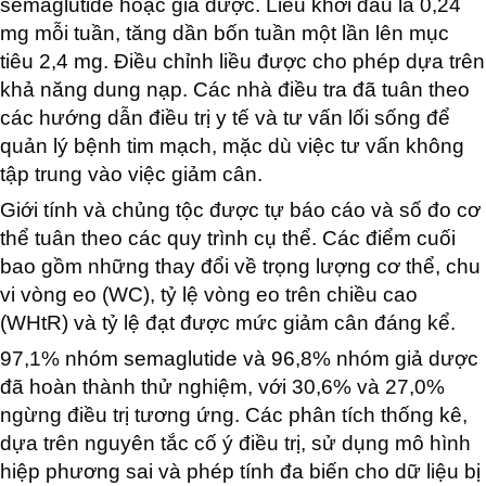
semaglutide hoặc giả dược. Liều khởi đầu là 0,24
mg mỗi tuần, tăng dần bốn tuần một lần lên mục
tiêu 2,4 mg. Điều chỉnh liều được cho phép dựa trên
khả năng dung nạp. Các nhà điều tra đã tuân theo
các hướng dẫn điều trị y tế và tư vấn lối sống để
quản lý bệnh tim mạch, mặc dù việc tư vấn không
tập trung vào việc giảm cân.
Giới tính và chủng tộc được tự báo cáo và số đo cơ
thể tuân theo các quy trình cụ thể. Các điểm cuối
bao gồm những thay đổi về trọng lượng cơ thể, chu
vi vòng eo (WC), tỷ lệ vòng eo trên chiều cao
(WHtR) và tỷ lệ đạt được mức giảm cân đáng kể.
97,1% nhóm semaglutide và 96,8% nhóm giả dược
đã hoàn thành thử nghiệm, với 30,6% và 27,0%
ngừng điều trị tương ứng. Các phân tích thống kê,
dựa trên nguyên tắc cố ý điều trị, sử dụng mô hình
hiệp phương sai và phép tính đa biến cho dữ liệu bị