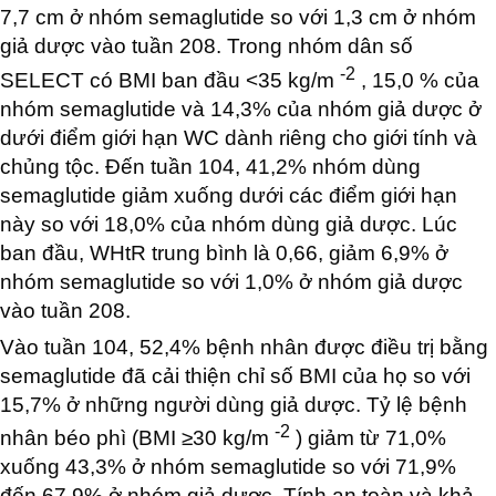
7,7 cm ở nhóm semaglutide so với 1,3 cm ở nhóm
giả dược vào tuần 208. Trong nhóm dân số
-2
SELECT có BMI ban đầu <35 kg/m
, 15,0 % của
nhóm semaglutide và 14,3% của nhóm giả dược ở
dưới điểm giới hạn WC dành riêng cho giới tính và
chủng tộc. Đến tuần 104, 41,2% nhóm dùng
semaglutide giảm xuống dưới các điểm giới hạn
này so với 18,0% của nhóm dùng giả dược. Lúc
ban đầu, WHtR trung bình là 0,66, giảm 6,9% ở
nhóm semaglutide so với 1,0% ở nhóm giả dược
vào tuần 208.
Vào tuần 104, 52,4% bệnh nhân được điều trị bằng
semaglutide đã cải thiện chỉ số BMI của họ so với
15,7% ở những người dùng giả dược. Tỷ lệ bệnh
-2
nhân béo phì (BMI ≥30 kg/m
) giảm từ 71,0%
xuống 43,3% ở nhóm semaglutide so với 71,9%
đến 67,9% ở nhóm giả dược. Tính an toàn và khả