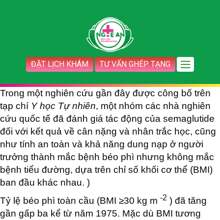
ĐẶT LỊCH KHÁM
TƯ VẤN GHÉP TẠNG
Trong một nghiên cứu gần đây được công bố trên
tạp chí
Y học Tự nhiên
, một nhóm các nhà nghiên
cứu quốc tế đã đánh giá tác động của semaglutide
đối với kết quả về cân nặng và nhân trắc học, cũng
như tính an toàn và khả năng dung nạp ở người
trưởng thành mắc bệnh béo phì nhưng không mắc
bệnh tiểu đường, dựa trên chỉ số khối cơ thể (BMI)
ban đầu khác nhau. )
-2
Tỷ lệ béo phì toàn cầu (BMI ≥30 kg m
) đã tăng
gần gấp ba kể từ năm 1975. Mặc dù BMI tương