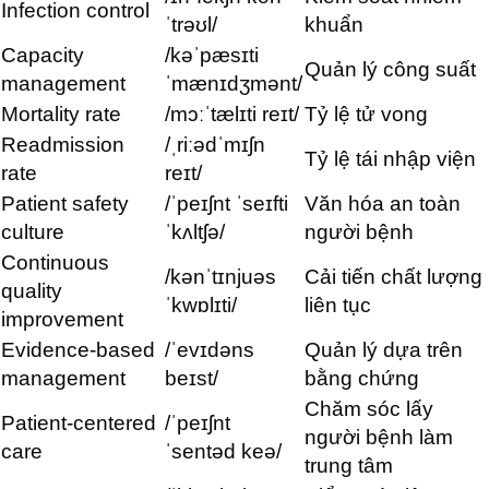
Infection control
ˈtrəʊl/
khuẩn
Capacity
/kəˈpæsɪti
Quản lý công suất
management
ˈmænɪdʒmənt/
Mortality rate
/mɔːˈtælɪti reɪt/
Tỷ lệ tử vong
Readmission
/ˌriːədˈmɪʃn
Tỷ lệ tái nhập viện
rate
reɪt/
Patient safety
/ˈpeɪʃnt ˈseɪfti
Văn hóa an toàn
culture
ˈkʌltʃə/
người bệnh
Continuous
/kənˈtɪnjuəs
Cải tiến chất lượng
quality
ˈkwɒlɪti/
liên tục
improvement
Evidence-based
/ˈevɪdəns
Quản lý dựa trên
management
beɪst/
bằng chứng
Chăm sóc lấy
Patient-centered
/ˈpeɪʃnt
người bệnh làm
care
ˈsentəd keə/
trung tâm