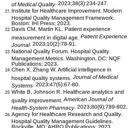
. 2023;38(3):234-247.
of Medical Quality
Institute for Healthcare Improvement. Modern
Hospital Quality Management Framework.
Boston: IHI Press; 2023.
Davis CM, Martin KL. Patient experience
Patient Experience
measurement in digital age.
. 2023;10(2):78-91.
Journal
National Quality Forum. Hospital Quality
Management Metrics. Washington, DC: NQF
Publications; 2023.
Chen X, Zhang W. Artificial intelligence in
Journal of Medical
hospital quality systems.
. 2023;47(5):67-80.
Systems
White B, Johnson R. Healthcare analytics and
American Journal of
quality improvement.
. 2023;80(9):789-802.
Health-System Pharmacy
Agency for Healthcare Research and Quality.
Hospital Quality Management Guidelines.
Rockville, MD: AHRQ Publications; 2023.