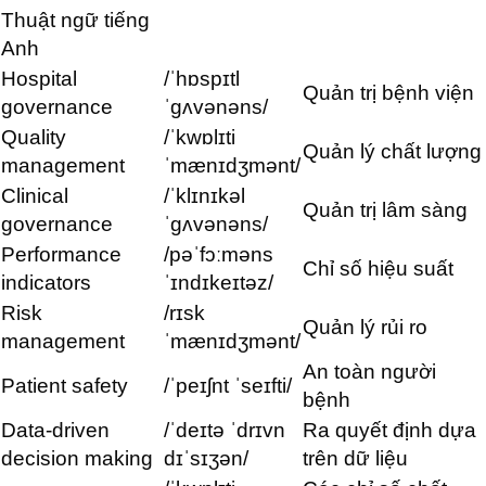
Thuật ngữ tiếng
Anh
Hospital
/ˈhɒspɪtl
Quản trị bệnh viện
governance
ˈɡʌvənəns/
Quality
/ˈkwɒlɪti
Quản lý chất lượng
management
ˈmænɪdʒmənt/
Clinical
/ˈklɪnɪkəl
Quản trị lâm sàng
governance
ˈɡʌvənəns/
Performance
/pəˈfɔːməns
Chỉ số hiệu suất
indicators
ˈɪndɪkeɪtəz/
Risk
/rɪsk
Quản lý rủi ro
management
ˈmænɪdʒmənt/
An toàn người
Patient safety
/ˈpeɪʃnt ˈseɪfti/
bệnh
Data-driven
/ˈdeɪtə ˈdrɪvn
Ra quyết định dựa
decision making
dɪˈsɪʒən/
trên dữ liệu