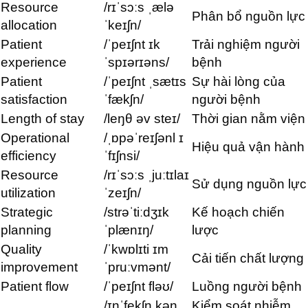
Resource
/rɪˈsɔːs ˌælə
Phân bổ nguồn lực
allocation
ˈkeɪʃn/
Patient
/ˈpeɪʃnt ɪk
Trải nghiệm người
experience
ˈspɪərɪəns/
bệnh
Patient
/ˈpeɪʃnt ˌsætɪs
Sự hài lòng của
satisfaction
ˈfækʃn/
người bệnh
Length of stay
/leŋθ əv steɪ/
Thời gian nằm viện
Operational
/ˌɒpəˈreɪʃənl ɪ
Hiệu quả vận hành
efficiency
ˈfɪʃnsi/
Resource
/rɪˈsɔːs ˌjuːtɪlaɪ
Sử dụng nguồn lực
utilization
ˈzeɪʃn/
Strategic
/strəˈtiːdʒɪk
Kế hoạch chiến
planning
ˈplænɪŋ/
lược
Quality
/ˈkwɒlɪti ɪm
Cải tiến chất lượng
improvement
ˈpruːvmənt/
Patient flow
/ˈpeɪʃnt fləʊ/
Luồng người bệnh
/ɪnˈfekʃn kən
Kiểm soát nhiễm