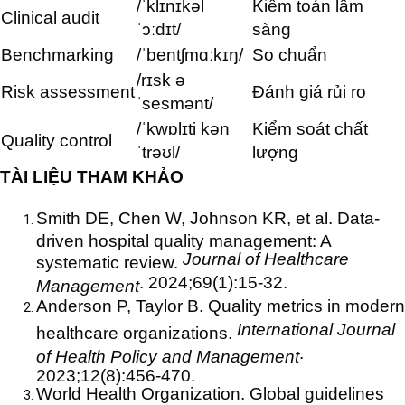
/ˈklɪnɪkəl
Kiểm toán lâm
Clinical audit
ˈɔːdɪt/
sàng
Benchmarking
/ˈbentʃmɑːkɪŋ/
So chuẩn
/rɪsk ə
Risk assessment
Đánh giá rủi ro
ˈsesmənt/
/ˈkwɒlɪti kən
Kiểm soát chất
Quality control
ˈtrəʊl/
lượng
TÀI LIỆU THAM KHẢO
Smith DE, Chen W, Johnson KR, et al. Data-
driven hospital quality management: A
Journal of Healthcare
systematic review.
. 2024;69(1):15-32.
Management
Anderson P, Taylor B. Quality metrics in modern
International Journal
healthcare organizations.
.
of Health Policy and Management
2023;12(8):456-470.
World Health Organization. Global guidelines