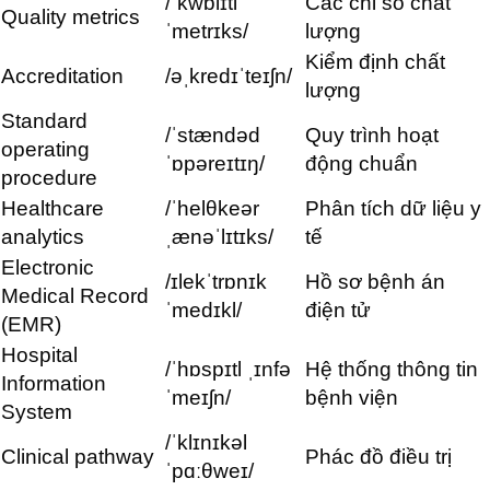
/ˈkwɒlɪti
Các chỉ số chất
Quality metrics
ˈmetrɪks/
lượng
Kiểm định chất
Accreditation
/əˌkredɪˈteɪʃn/
lượng
Standard
/ˈstændəd
Quy trình hoạt
operating
ˈɒpəreɪtɪŋ/
động chuẩn
procedure
Healthcare
/ˈhelθkeər
Phân tích dữ liệu y
analytics
ˌænəˈlɪtɪks/
tế
Electronic
/ɪlekˈtrɒnɪk
Hồ sơ bệnh án
Medical Record
ˈmedɪkl/
điện tử
(EMR)
Hospital
/ˈhɒspɪtl ˌɪnfə
Hệ thống thông tin
Information
ˈmeɪʃn/
bệnh viện
System
/ˈklɪnɪkəl
Clinical pathway
Phác đồ điều trị
ˈpɑːθweɪ/