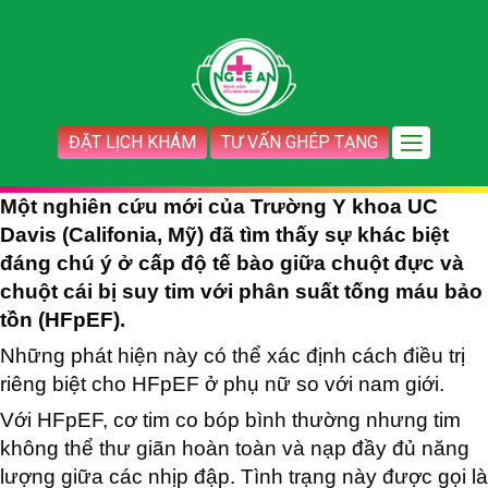
ĐẶT LỊCH KHÁM
TƯ VẤN GHÉP TẠNG
Một nghiên cứu mới của Trường Y khoa UC
Davis (Califonia, Mỹ) đã tìm thấy sự khác biệt
đáng chú ý ở cấp độ tế bào giữa chuột đực và
chuột cái bị suy tim với phân suất tống máu bảo
tồn (HFpEF).
Những phát hiện này có thể xác định cách điều trị
riêng biệt cho HFpEF ở phụ nữ so với nam giới.
Với HFpEF, cơ tim co bóp bình thường nhưng tim
không thể thư giãn hoàn toàn và nạp đầy đủ năng
lượng giữa các nhịp đập. Tình trạng này được gọi là