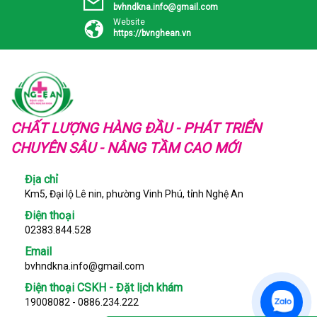
bvhndkna.info@gmail.com
Website
https://bvnghean.vn
CHẤT LƯỢNG HÀNG ĐẦU - PHÁT TRIỂN
CHUYÊN SÂU - NÂNG TẦM CAO MỚI
Địa chỉ
Km5, Đại lộ Lê nin, phường Vinh Phú, tỉnh Nghệ An
Điện thoại
02383.844.528
Email
bvhndkna.info@gmail.com
Điện thoại CSKH - Đặt lịch khám
19008082 - 0886.234.222