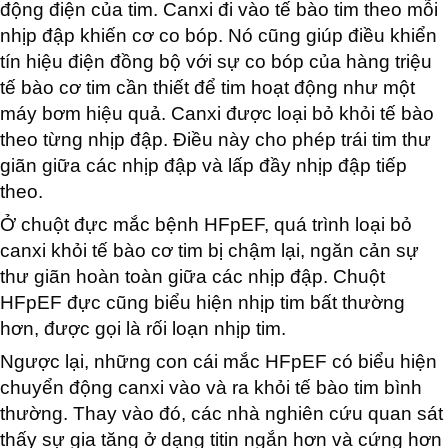
động điện của tim. Canxi đi vào tế bào tim theo mỗi
nhịp đập khiến cơ co bóp. Nó cũng giúp điều khiển
tín hiệu điện đồng bộ với sự co bóp của hàng triệu
tế bào cơ tim cần thiết để tim hoạt động như một
máy bơm hiệu quả. Canxi được loại bỏ khỏi tế bào
theo từng nhịp đập. Điều này cho phép trái tim thư
giãn giữa các nhịp đập và lấp đầy nhịp đập tiếp
theo.
Ở chuột đực mắc bệnh HFpEF, quá trình loại bỏ
canxi khỏi tế bào cơ tim bị chậm lại, ngăn cản sự
thư giãn hoàn toàn giữa các nhịp đập. Chuột
HFpEF đực cũng biểu hiện nhịp tim bất thường
hơn, được gọi là rối loạn nhịp tim.
Ngược lại, những con cái mắc HFpEF có biểu hiện
chuyển động canxi vào và ra khỏi tế bào tim bình
thường. Thay vào đó, các nhà nghiên cứu quan sát
thấy sự gia tăng ở dạng titin ngắn hơn và cứng hơn