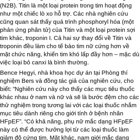
(N2B). Titin là một loại protein trong tim hoạt động
như một chiếc lò xo hỗ trợ. Các nhà nghiên cứu
cũng quan sát thấy quá trình phosphoryl hóa (một
phản ứng phân tử) của Titin và một loại protein sợi
tim khác, troponin I. Cả hai sự thay đổi về Titin và
troponin đều làm cho tế bào tim nữ cứng hơn về
mặt chức năng, khiến tim khó lấp đầy hơn – mặc dù
việc loại bỏ canxi là bình thường.
Bence Hegyi, nhà khoa học dự án tại Phòng thí
nghiệm Bers và đồng tác giả của nghiên cứu, cho
biết: “Nghiên cứu này cho thấy các mục tiêu thuốc
khác nhau ở nam và nữ và sẽ là bước đệm cho các
thử nghiệm trong tương lai với các loại thuốc nhắm
mục tiêu dành riêng cho giới tính ở bệnh nhân
HFpEF”. “Có khả năng, phụ nữ mắc dạng HFpEF
này có thể được hưởng lợi từ các loại thuốc làm
giảm độ cứng tim. Mặt khác, nam giới mắc dạng