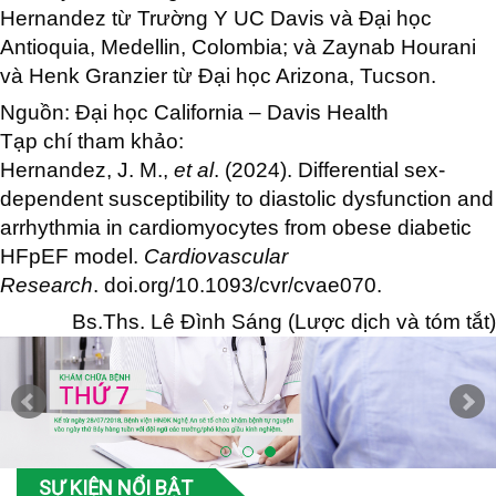
Hernandez từ Trường Y UC Davis và Đại học
Antioquia, Medellin, Colombia; và Zaynab Hourani
và Henk Granzier từ Đại học Arizona, Tucson.
Nguồn:
Đại học California – Davis Health
Tạp chí tham khảo:
Hernandez, J. M.,
et al
. (2024). Differential sex-
dependent susceptibility to diastolic dysfunction and
arrhythmia in cardiomyocytes from obese diabetic
HFpEF model.
Cardiovascular
Research
.
doi.org/10.1093/cvr/cvae070
.
Bs.Ths. Lê Đình Sáng (Lược dịch và tóm tắt)
SỰ KIỆN NỔI BẬT