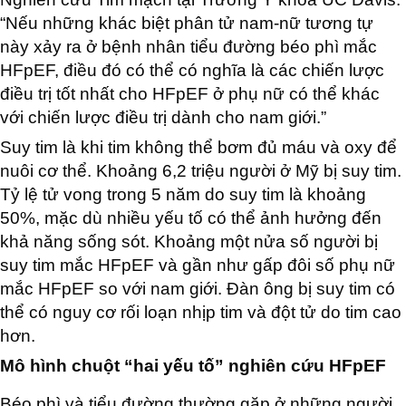
“Nếu những khác biệt phân tử nam-nữ tương tự
này xảy ra ở bệnh nhân tiểu đường béo phì mắc
HFpEF, điều đó có thể có nghĩa là các chiến lược
điều trị tốt nhất cho HFpEF ở phụ nữ có thể khác
với chiến lược điều trị dành cho nam giới.”
Suy tim là khi tim không thể bơm đủ máu và oxy để
nuôi cơ thể. Khoảng 6,2 triệu người ở Mỹ bị suy tim.
Tỷ lệ tử vong trong 5 năm do suy tim là khoảng
50%, mặc dù nhiều yếu tố có thể ảnh hưởng đến
khả năng sống sót. Khoảng một nửa số người bị
suy tim mắc HFpEF và gần như gấp đôi số phụ nữ
mắc HFpEF so với nam giới. Đàn ông bị suy tim có
thể có nguy cơ rối loạn nhịp tim và đột tử do tim cao
hơn.
Mô hình chuột “hai yếu tố” nghiên cứu HFpEF
Béo phì và tiểu đường thường gặp ở những người