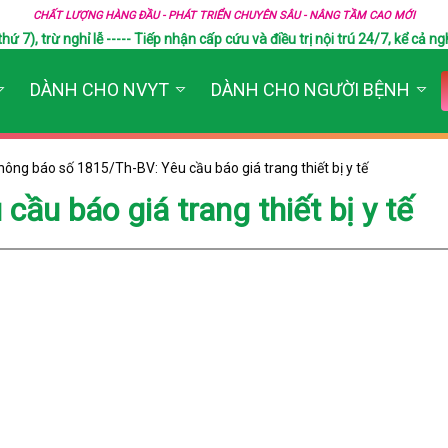
CHẤT LƯỢNG HÀNG ĐẦU - PHÁT TRIỂN CHUYÊN SÂU - NÂNG TẦM CAO MỚI
), trừ nghỉ lễ ----- Tiếp nhận cấp cứu và điều trị nội trú 24/7, kể cả ngh
DÀNH CHO NVYT
DÀNH CHO NGƯỜI BỆNH
hông báo số 1815/Th-BV: Yêu cầu báo giá trang thiết bị y tế
ầu báo giá trang thiết bị y tế