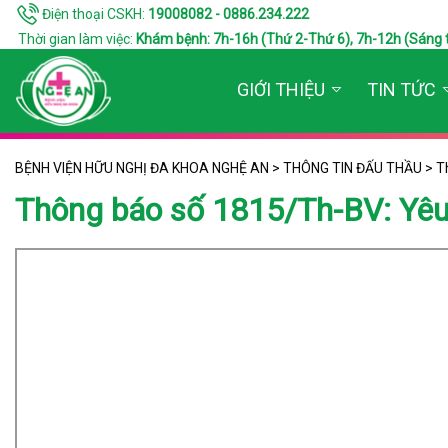
Điện thoại CSKH:
19008082 - 0886.234.222
Thời gian làm việc:
Khám bệnh: 7h-16h (Thứ 2-Thứ 6), 7h-12h (Sáng thứ 7
GIỚI THIỆU
TIN TỨC
BỆNH VIỆN HỮU NGHỊ ĐA KHOA NGHỆ AN
>
THÔNG TIN ĐẤU THẦU
>
T
Thông báo số 1815/Th-BV: Yêu c