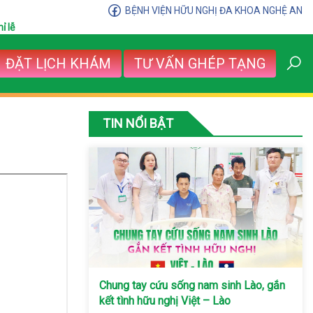
BỆNH VIỆN HỮU NGHỊ ĐA KHOA NGHỆ AN
ỉ lễ
ĐẶT LỊCH KHÁM
TƯ VẤN GHÉP TẠNG
TIN NỔI BẬT
Chung tay cứu sống nam sinh Lào, gắn
kết tình hữu nghị Việt – Lào