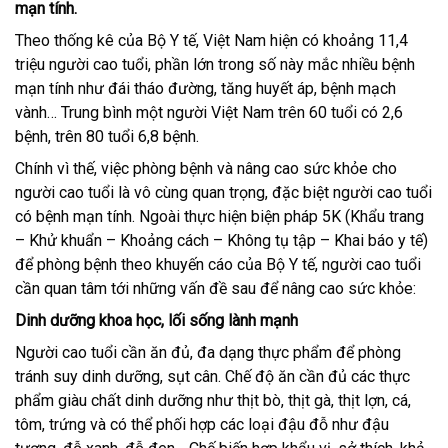
mạn tính.
Theo thống kê của Bộ Y tế, Việt Nam hiện có khoảng 11,4
triệu người cao tuổi, phần lớn trong số này mắc nhiều bệnh
mạn tính như đái tháo đường, tăng huyết áp, bệnh mạch
vành… Trung bình một người Việt Nam trên 60 tuổi có 2,6
bệnh, trên 80 tuổi 6,8 bệnh.
Chính vì thế, việc phòng bệnh và nâng cao sức khỏe cho
người cao tuổi là vô cùng quan trọng, đặc biệt người cao tuổi
có bệnh mạn tính. Ngoài thực hiện biện pháp 5K (Khẩu trang
– Khử khuẩn – Khoảng cách – Không tụ tập – Khai báo y tế)
để phòng bệnh theo khuyến cáo của Bộ Y tế, người cao tuổi
cần quan tâm tới những vấn đề sau để nâng cao sức khỏe:
Dinh dưỡng khoa học, lối sống lành mạnh
Người cao tuổi cần ăn đủ, đa dạng thực phẩm để phòng
tránh suy dinh dưỡng, sụt cân. Chế độ ăn cần đủ các thực
phẩm giàu chất dinh dưỡng như thịt bò, thịt gà, thịt lợn, cá,
tôm, trứng và có thể phối hợp các loại đậu đỗ như đậu