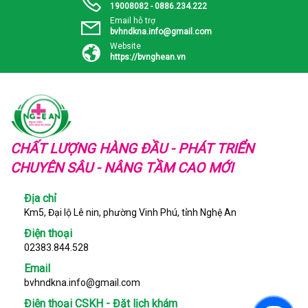
19008082 - 0886.234.222
Email hỗ trợ
bvhndkna.info@gmail.com
Website
https://bvnghean.vn
CHẤT LƯỢNG HÀNG ĐẦU - PHÁT TRIỂN
CHUYÊN SÂU - NÂNG TẦM CAO MỚI
Địa chỉ
Km5, Đại lộ Lê nin, phường Vinh Phú, tỉnh Nghệ An
Điện thoại
02383.844.528
Email
bvhndkna.info@gmail.com
Điện thoại CSKH - Đặt lịch khám