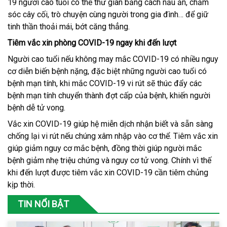
19 người cao tuổi có thể thư giãn bằng cách nấu ăn, chăm
sóc cây cối, trò chuyện cùng người trong gia đình… để giữ
tinh thần thoải mái, bớt căng thẳng.
Tiêm vắc xin phòng COVID-19 ngay khi đến lượt
Người cao tuổi nếu không may mắc COVID-19 có nhiều nguy
cơ diễn biến bệnh nặng, đặc biệt những người cao tuổi có
bệnh mạn tính, khi mắc COVID-19 vi rút sẽ thúc đẩy các
bệnh mạn tính chuyển thành đợt cấp của bệnh, khiến người
bệnh dễ tử vong.
Vắc xin COVID-19 giúp hệ miễn dịch nhận biết và sẵn sàng
chống lại vi rút nếu chúng xâm nhập vào cơ thể. Tiêm vắc xin
giúp giảm nguy cơ mắc bệnh, đồng thời giúp người mắc
bệnh giảm nhẹ triệu chứng và nguy cơ tử vong. Chính vì thế
khi đến lượt được tiêm vắc xin COVID-19 cần tiêm chủng
kịp thời.
TIN NỔI BẬT