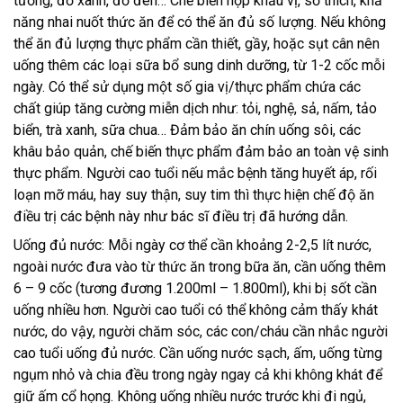
tương, đỗ xanh, đỗ đen… Chế biến hợp khẩu vị, sở thích, khả
năng nhai nuốt thức ăn để có thể ăn đủ số lượng. Nếu không
thể ăn đủ lượng thực phẩm cần thiết, gầy, hoặc sụt cân nên
uống thêm các loại sữa bổ sung dinh dưỡng, từ 1-2 cốc mỗi
ngày. Có thể sử dụng một số gia vị/thực phẩm chứa các
chất giúp tăng cường miễn dịch như: tỏi, nghệ, sả, nấm, tảo
biển, trà xanh, sữa chua… Đảm bảo ăn chín uống sôi, các
khâu bảo quản, chế biến thực phẩm đảm bảo an toàn vệ sinh
thực phẩm. Người cao tuổi nếu mắc bệnh tăng huyết áp, rối
loạn mỡ máu, hay suy thận, suy tim thì thực hiện chế độ ăn
điều trị các bệnh này như bác sĩ điều trị đã hướng dẫn.
Uống đủ nước: Mỗi ngày cơ thể cần khoảng 2-2,5 lít nước,
ngoài nước đưa vào từ thức ăn trong bữa ăn, cần uống thêm
6 – 9 cốc (tương đương 1.200ml – 1.800ml), khi bị sốt cần
uống nhiều hơn. Người cao tuổi có thể không cảm thấy khát
nước, do vậy, người chăm sóc, các con/cháu cần nhắc người
cao tuổi uống đủ nước. Cần uống nước sạch, ấm, uống từng
ngụm nhỏ và chia đều trong ngày ngay cả khi không khát để
giữ ấm cổ họng. Không uống nhiều nước trước khi đi ngủ,