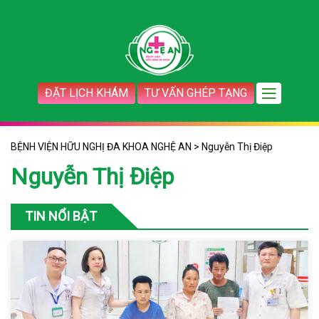
ĐẶT LỊCH KHÁM
TƯ VẤN GHÉP TẠNG
BỆNH VIỆN HỮU NGHỊ ĐA KHOA NGHỆ AN
>
Nguyễn Thị Điệp
Nguyễn Thị Điệp
TIN NỔI BẬT