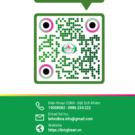
Điện thoại CSKH - Đặt lịch khám
19008082 - 0886.234.222
Email hỗ trợ
bvhndkna.info@gmail.com
Website
https://bvnghean.vn