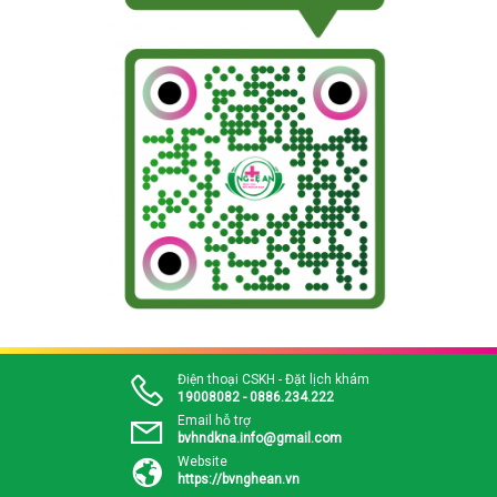
Điện thoại CSKH - Đặt lịch khám
19008082 - 0886.234.222
Email hỗ trợ
bvhndkna.info@gmail.com
Website
https://bvnghean.vn