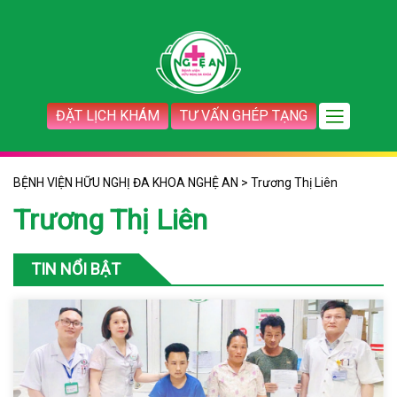
ĐẶT LỊCH KHÁM
TƯ VẤN GHÉP TẠNG
BỆNH VIỆN HỮU NGHỊ ĐA KHOA NGHỆ AN
>
Trương Thị Liên
Trương Thị Liên
TIN NỔI BẬT