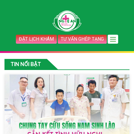
ĐẶT LỊCH KHÁM
TƯ VẤN GHÉP TẠNG
TIN NỔI BẬT