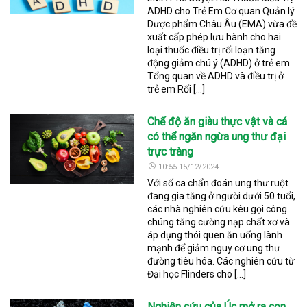
ADHD cho Trẻ Em Cơ quan Quản lý
Dược phẩm Châu Âu (EMA) vừa đề
xuất cấp phép lưu hành cho hai
loại thuốc điều trị rối loạn tăng
động giảm chú ý (ADHD) ở trẻ em.
Tổng quan về ADHD và điều trị ở
trẻ em Rối […]
Chế độ ăn giàu thực vật và cá
có thể ngăn ngừa ung thư đại
trực tràng
10:55 15/12/2024
Với số ca chẩn đoán ung thư ruột
đang gia tăng ở người dưới 50 tuổi,
các nhà nghiên cứu kêu gọi công
chúng tăng cường nạp chất xơ và
áp dụng thói quen ăn uống lành
mạnh để giảm nguy cơ ung thư
đường tiêu hóa. Các nghiên cứu từ
Đại học Flinders cho […]
Nghiên cứu của Úc mở ra con