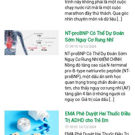
trình này không phải là một cuộc
chạy nước rút mà là một cuộc
marathon đầy thử thách. Qua góc
nhìn chuyên môn và dữ liệu […]
NT-proBNP Có Thể Dự Đoán
Sớm Nguy Cơ Rung Nhĩ
09:10 16/12/2024
NT-proBNP Có Thể Dự Đoán Sớm
Nguy Cơ Rung Nhĩ ĐIỂM CHÍNH:
Nồng độ tăng cao của N-terminal
pro-B-type natriuretic peptide (NT-
proBNP), một dấu ấn sinh học
quan trọng trong chẩn đoán suy
tim, cho thấy nguy cơ rung nhĩ (AF)
tăng gần 4 lần ở những người có
nguy cơ. Giá trị của dấu […]
EMA Phê Duyệt Hai Thuốc Điều
Trị ADHD cho Trẻ Em
09:01 16/12/2024
EMA Phê Duyệt Hai Thuốc Điều Trị