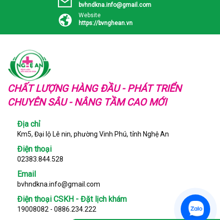
bvhndkna.info@gmail.com
Website
https://bvnghean.vn
CHẤT LƯỢNG HÀNG ĐẦU - PHÁT TRIỂN
CHUYÊN SÂU - NÂNG TẦM CAO MỚI
Địa chỉ
Km5, Đại lộ Lê nin, phường Vinh Phú, tỉnh Nghệ An
Điện thoại
02383.844.528
Email
bvhndkna.info@gmail.com
Điện thoại CSKH - Đặt lịch khám
19008082 - 0886.234.222