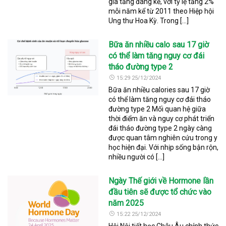
gia tăng đáng kể, với tỷ lệ tăng 2%
mỗi năm kể từ 2011 theo Hiệp hội
Ung thư Hoa Kỳ. Trong […]
Bữa ăn nhiều calo sau 17 giờ
có thể làm tăng nguy cơ đái
tháo đường type 2
15:29 25/12/2024
Bữa ăn nhiều calories sau 17 giờ
có thể làm tăng nguy cơ đái tháo
đường type 2 Mối quan hệ giữa
thời điểm ăn và nguy cơ phát triển
đái tháo đường type 2 ngày càng
được quan tâm nghiên cứu trong y
học hiện đại. Với nhịp sống bận rộn,
nhiều người có […]
Ngày Thế giới về Hormone lần
đầu tiên sẽ được tổ chức vào
năm 2025
15:22 25/12/2024
Hội Nội tiết học Châu Âu chính thức