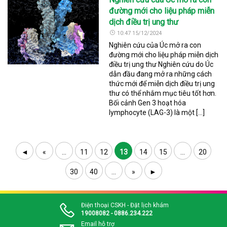
đường mới cho liệu pháp miễn
dịch điều trị ung thư
10:47 15/12/2024
Nghiên cứu của Úc mở ra con
đường mới cho liệu pháp miễn dịch
điều trị ung thư Nghiên cứu do Úc
dẫn đầu đang mở ra những cách
thức mới để miễn dịch điều trị ung
thư có thể nhắm mục tiêu tốt hơn.
Bối cảnh Gen 3 hoạt hóa
lymphocyte (LAG-3) là một […]
◄
«
...
11
12
13
14
15
...
20
30
40
...
»
►
Điện thoại CSKH - Đặt lịch khám
19008082 - 0886.234.222
Email hỗ trợ